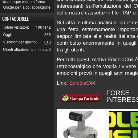
qualunque modo o forma.
interessanti sull’emulazione del 
Grazie per la collaborazione
delle nostre cassette in file .TAP o
CONTAQUERELE
Si tratta in ultima analisi di un ecc
Totale visitatori:
1061142
una fetta estremamente important
Oggi:
365
seppur limitata alla realtà italiana
Visitatori per giorno:
810
contribuito enormemente in quegli 
Utenti attualmente in linea:
3
tra gli utenti.
Per tutti questi motivi EdicolaC64 
retronostalgico che voglia rivivere
emozioni provò in quegli anni magic
Link:
EdicolaC64
FORSE
INTERES