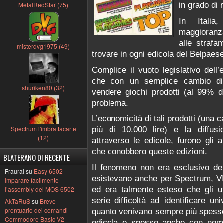
in grado di 
MetalRedStar (75)
In Italia
maggioranza
alle straf
misterdvg1975 (49)
trovare in ogni edicola del Belpaese
Complice il vuoto legislativo dell’
che con un semplice cambio di t
shuriken80 (32)
vendere giochi prodotti (al 99% d
problema.
L’economicità di tali prodotti (una
Spectrum l'imbrattacarte
più di 10.000 lire) e la diffusio
(12)
attraverso le edicole, furono gli a
che conobbero queste edizioni.
BLATERANO DI RECENTE
Il fenomeno non era esclusivo de
Fraural su
Easy 6502 –
esistevano anche per Spectrum, VI
Imparare facilmente
ed era talmente esteso che gli ute
l’assembly del MOS 6502
serie difficoltà ad identificare u
AkTaRuS
su
Breve
prontuario dei comandi
quanto venivano sempre più spesso 
Commodore Basic V2
edicola e spesso anche con nomi 