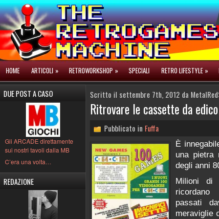
HOME
ARTICOLI
»
RETROWORKSHOP
»
SPECIALI
RETRO LIFESTYLE
»
DUE POST A CASO
Scritto il settembre 7th, 2012 da MetalRed
Ritrovare le cassette da edi
Pubblicato in
Fuffa
Gli ARCADE direttamente
È innegabi
sui nostri tavoli dalla MB
una pietra 
C’era una volta…
degli anni 8
REDAZIONE
Milioni di
ricordano 
passati da
meraviglie 