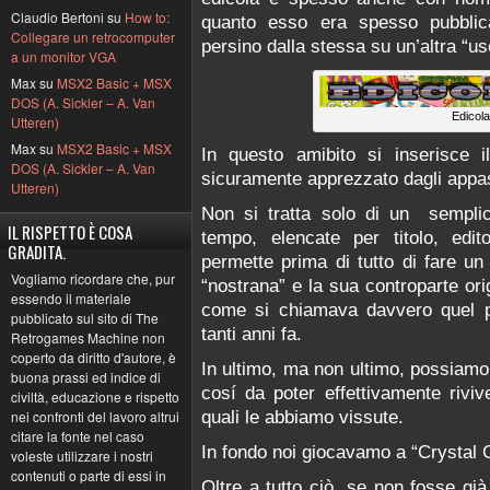
Claudio Bertoni su
How to:
quanto esso era spesso pubblica
Collegare un retrocomputer
persino dalla stessa su un’altra “us
a un monitor VGA
Max su
MSX2 Basic + MSX
DOS (A. Sickler – A. Van
Edicol
Utteren)
Max su
MSX2 Basic + MSX
In questo amibito si inserisce 
DOS (A. Sickler – A. Van
sicuramente apprezzato dagli appas
Utteren)
Non si tratta solo di un semplice
IL RISPETTO È COSA
tempo, elencate per titolo, edi
GRADITA.
permette prima di tutto di fare un 
Vogliamo ricordare che, pur
“nostrana” e la sua controparte ori
essendo il materiale
come si chiamava davvero quel p
pubblicato sul sito di The
tanti anni fa.
Retrogames Machine non
coperto da diritto d'autore, è
In ultimo, ma non ultimo, possiamo
buona prassi ed indice di
cosí da poter effettivamente riviv
civiltà, educazione e rispetto
quali le abbiamo vissute.
nei confronti del lavoro altrui
citare la fonte nel caso
In fondo noi giocavamo a “Crystal
voleste utilizzare i nostri
contenuti o parte di essi in
Oltre a tutto ciò, se non fosse gi