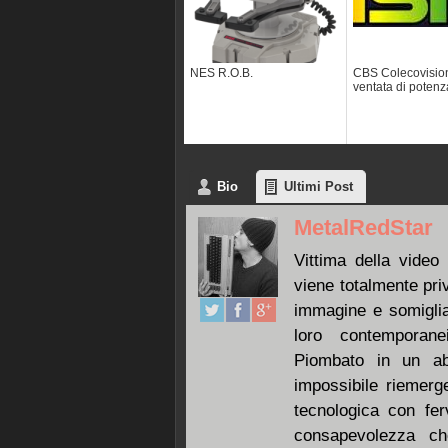
NES R.O.B.
CBS Colecovisio
ventata di potenz
Bio
Ultimi Post
MetalRedStar
Vittima della video 
viene totalmente pri
immagine e somiglian
loro contemporanei
Piombato in un ab
impossibile riemerg
tecnologica con fe
consapevolezza c