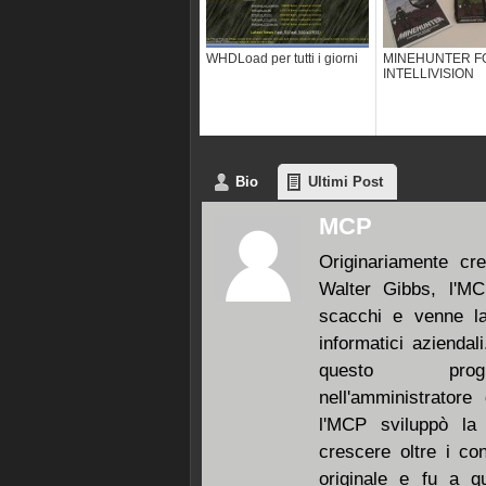
WHDLoad per tutti i giorni
MINEHUNTER F
INTELLIVISION
Bio
Ultimi Post
MCP
Originariamente cr
Walter Gibbs, l'M
scacchi e venne la
informatici aziendal
questo progr
nell'amministratore 
l'MCP sviluppò la
crescere oltre i co
originale e fu a q