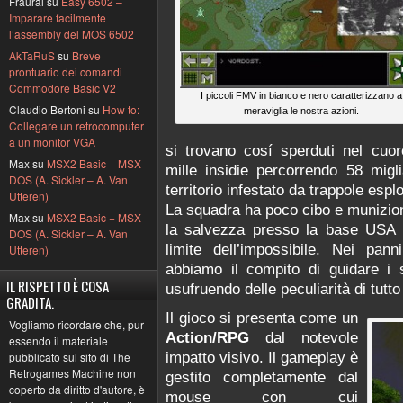
Fraural su
Easy 6502 –
Imparare facilmente
l’assembly del MOS 6502
AkTaRuS
su
Breve
prontuario dei comandi
Commodore Basic V2
I piccoli FMV in bianco e nero caratterizzano a
Claudio Bertoni su
How to:
meraviglia le nostra azioni.
Collegare un retrocomputer
a un monitor VGA
si trovano cosí sperduti nel cuor
Max su
MSX2 Basic + MSX
mille insidie percorrendo 58 migl
DOS (A. Sickler – A. Van
territorio infestato da trappole espl
Utteren)
La squadra ha poco cibo e munizion
Max su
MSX2 Basic + MSX
la salvezza presso la base USA p
DOS (A. Sickler – A. Van
limite dell’impossibile. Nei pan
Utteren)
abbiamo il compito di guidare i 
IL RISPETTO È COSA
usufruendo delle peculiarità di tutto
GRADITA.
Il gioco si presenta come un
Vogliamo ricordare che, pur
Action/RPG
dal notevole
essendo il materiale
impatto visivo. Il gameplay è
pubblicato sul sito di The
Retrogames Machine non
gestito completamente dal
coperto da diritto d'autore, è
mouse con cui