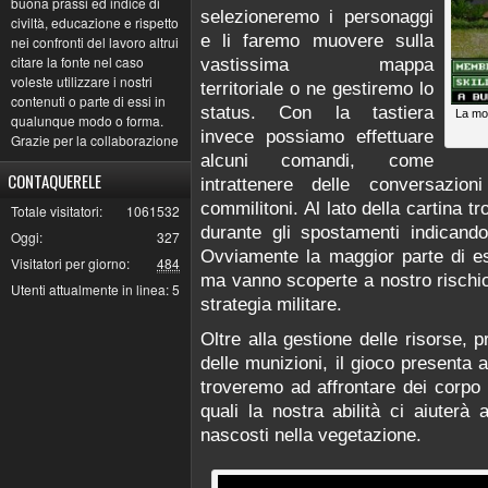
buona prassi ed indice di
selezioneremo i personaggi
civiltà, educazione e rispetto
e li faremo muovere sulla
nei confronti del lavoro altrui
citare la fonte nel caso
vastissima mappa
voleste utilizzare i nostri
territoriale o ne gestiremo lo
contenuti o parte di essi in
status. Con la tastiera
La mod
qualunque modo o forma.
invece possiamo effettuare
Grazie per la collaborazione
alcuni comandi, come
CONTAQUERELE
intrattenere delle conversazion
commilitoni. Al lato della cartina 
Totale visitatori:
1061532
durante gli spostamenti indicando
Oggi:
327
Ovviamente la maggior parte di 
Visitatori per giorno:
484
ma vanno scoperte a nostro rischio
Utenti attualmente in linea:
5
strategia militare.
Oltre alla gestione delle risorse,
delle munizioni, il gioco presenta 
troveremo ad affrontare dei corpo 
quali la nostra abilità ci aiuterà 
nascosti nella vegetazione.