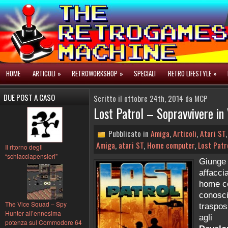
HOME
ARTICOLI
»
RETROWORKSHOP
»
SPECIALI
RETRO LIFESTYLE
»
DUE POST A CASO
Scritto il ottobre 24th, 2014 da MCP
Lost Patrol – Sopravvivere i
Pubblicato in
Amiga
,
Articoli
,
Atari ST
Amiga
,
atari ST
,
Home computer
,
Lost Patr
Il ritorno degli
“schiacciapensieri”
Giunge 
affacci
home c
conosci
The Vice Squad – Spy
traspos
Hunter all’ennesima
agli
potenza sul Commodore 64