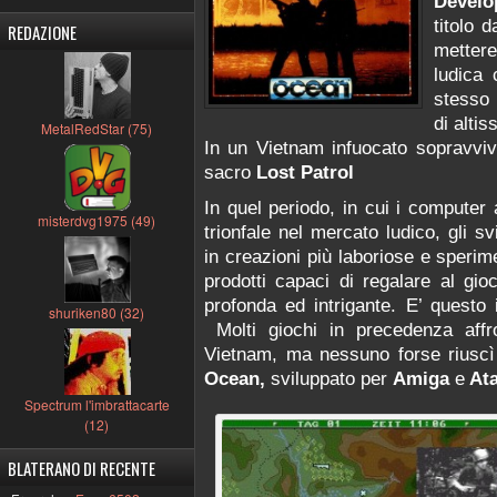
Develo
titolo 
REDAZIONE
metter
ludica 
stesso 
di altis
MetalRedStar (75)
In un Vietnam infuocato sopravviv
sacro
Lost Patrol
In quel periodo, in cui i computer
misterdvg1975 (49)
trionfale nel mercato ludico, gli sv
in creazioni più laboriose e sperime
prodotti capaci di regalare al gio
profonda ed intrigante. E’ questo
shuriken80 (32)
Molti giochi in precedenza affr
Vietnam, ma nessuno forse riuscì 
Ocean,
sviluppato per
Amiga
e
Ata
Spectrum l'imbrattacarte
(12)
BLATERANO DI RECENTE