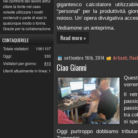
nei confronti del lavoro altrui
gigantesco calcolatore utilizzab
citare la fonte nel caso
“personal” per la produttività gi
voleste utilizzare i nostri
contenuti o parte di essi in
noioso. Un’ opera divulgativa accessi
qualunque modo o forma.
Vediamone un anteprima.
Grazie per la collaborazione
Read more »
CONTAQUERELE
Totale visitatori:
1061107
Oggi:
330
settembre 16th, 2014
Articoli
,
Flas
Visitatori per giorno:
810
Ciao Gianni
Utenti attualmente in linea:
1
Quest
vorre
Il re
pass
passio
tra co
si sp
Oggi purtroppo dobbiamo tributa