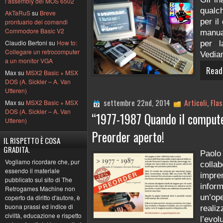
l’assembly del MOS 6502
qualc
AkTaRuS
su
Breve
per i
prontuario dei comandi
Commodore Basic V2
manua
Claudio Bertoni su
How to:
per 
Collegare un retrocomputer
Vediam
a un monitor VGA
Read
Max su
MSX2 Basic + MSX
DOS (A. Sickler – A. Van
Utteren)
settembre 22nd, 2014
Articoli
,
Flas
Max su
MSX2 Basic + MSX
DOS (A. Sickler – A. Van
“1977-1987 Quando il compute
Utteren)
Preorder aperto!
IL RISPETTO È COSA
GRADITA.
Paol
Vogliamo ricordare che, pur
colla
essendo il materiale
impr
pubblicato sul sito di The
info
Retrogames Machine non
un’ope
coperto da diritto d'autore, è
buona prassi ed indice di
realiz
civiltà, educazione e rispetto
l’ev