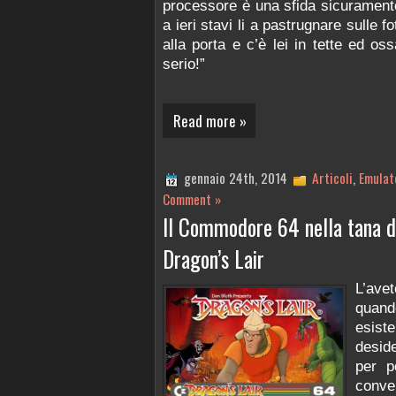
processore è una sfida sicurament
a ieri stavi li a pastrugnare sulle 
alla porta e c’è lei in tette ed os
serio!”
Read more »
gennaio 24th, 2014
Articoli
,
Emulat
Comment »
Il Commodore 64 nella tana d
Dragon’s Lair
L’ave
quan
esist
desid
per po
conve