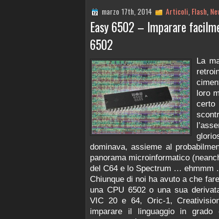
marzo 17th, 2014
Articoli
,
Flash
,
Ne
Easy 6502 – Imparare facilm
6502
La ma
retr
cimen
loro m
certo
scontr
l’ass
glor
dominava, assieme al probabilment
panorama microinformatico (neanc
del C64 e lo Spectrum … ehmmm 
Chiunque di noi ha avuto a che fa
una CPU 6502 o una sua derivat
VIC 20 e 64, Oric-1, Creativision
imparare il linguaggio in grado