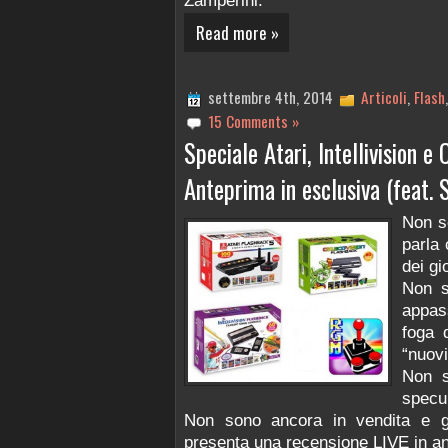
Zamperini.
Read more »
settembre 4th, 2014
Articoli
,
Flash
15 Comments »
Speciale Atari, Intellivision e
Anteprima in esclusiva (feat.
Non s
parla 
dei gi
Non s
appass
foga 
“nuovi”
Non s
specul
Non sono ancora in vendita e 
presenta una recensione LIVE in an