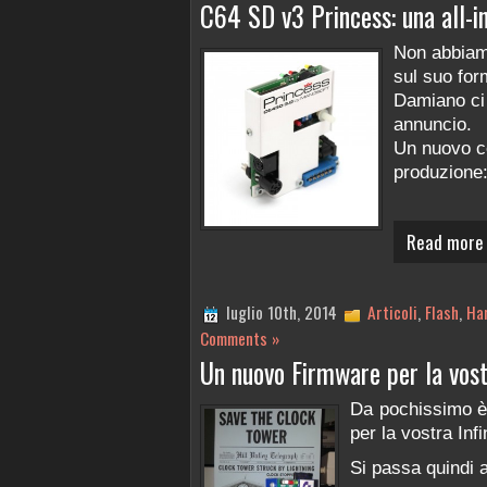
C64 SD v3 Princess: una all-i
Non abbiam
sul suo for
Damiano ci
annuncio.
Un nuovo c
produzione
Read more
luglio 10th, 2014
Articoli
,
Flash
,
Ha
Comments »
Un nuovo Firmware per la vostr
Da pochissimo è 
per la vostra Infi
Si passa quindi a