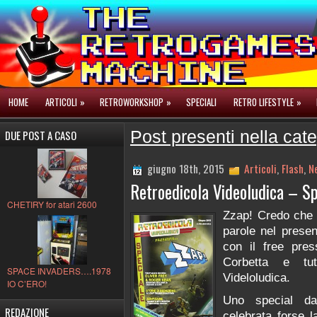
HOME
ARTICOLI
»
RETROWORKSHOP
»
SPECIALI
RETRO LIFESTYLE
»
DUE POST A CASO
Post presenti nella cate
giugno 18th, 2015
Articoli
,
Flash
,
N
Retroedicola Videoludica – Sp
CHETIRY for atari 2600
Zzap! Credo che n
parole nel prese
con il free pre
Corbetta e tut
SPACE INVADERS….1978
Videloludica.
IO C’ERO!
Uno special da
REDAZIONE
celebrata forse l