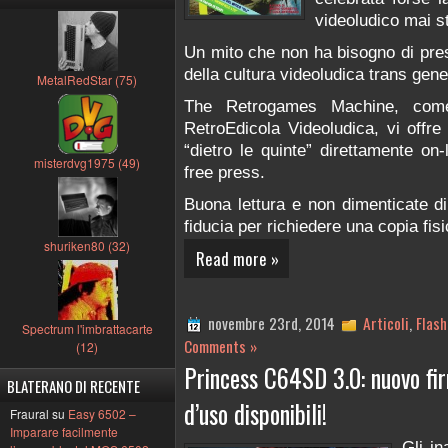
videoludico mai st
Un mito che non ha bisogno di pres
della cultura videoludica trans gene
MetalRedStar (75)
The Retrogames Machine, come p
RetroEdicola Videoludica, vi offre l
“dietro le quinte” direttamente on-
misterdvg1975 (49)
free press.
Buona lettura e non dimenticate di
fiducia per richiedere una copia fis
shuriken80 (32)
Read more »
novembre 23rd, 2014
Articoli
,
Flash
Spectrum l'imbrattacarte
Comments »
(12)
Princess C64SD 3.0: nuovo fi
BLATERANO DI RECENTE
d’uso disponibili!
Fraural su
Easy 6502 –
Imparare facilmente
Gli i