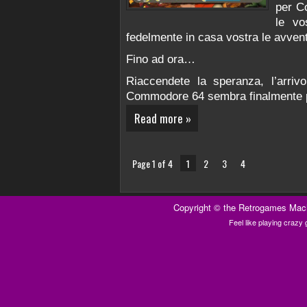
per C
le vo
fedelmente in casa vostra le avvent
Fino ad ora…
Riaccendete la speranza, l’arri
Commodore 64 sembra finalmente 
Read more »
Page 1 of 4
1
2
3
4
Copyright ©
the Retrogames Mac
Feel like playing craz