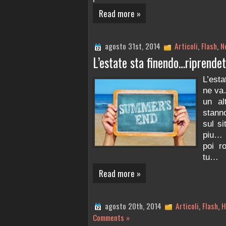
Read more »
agosto 31st, 2014
Articoli
,
Flash
,
N
L’estate sta finendo…riprendete
L’est
ne v
un al
stanno
sul s
piu…
poi r
tu…
Read more »
agosto 20th, 2014
Articoli
,
Flash
,
H
Comments »