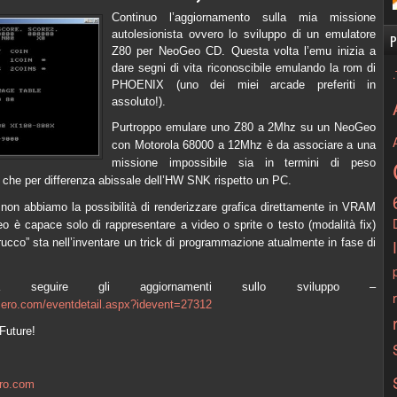
Continuo l’aggiornamento sulla mia missione
autolesionista ovvero lo sviluppo di un emulatore
P
Z80 per NeoGeo CD. Questa volta l’emu inizia a
dare segni di vita riconoscibile emulando la rom di
PHOENIX (uno dei miei arcade preferiti in
assoluto!).
Purtroppo emulare uno Z80 a 2Mhz su un NeoGeo
con Motorola 68000 a 12Mhz è da associare a una
missione impossibile sia in termini di peso
che per differenza abissale dell’HW SNK rispetto un PC.
non abbiamo la possibilità di renderizzare grafica direttamente in VRAM
o è capace solo di rappresentare a video o sprite o testo (modalità fix)
trucco” sta nell’inventare un trick di programmazione atualmente in fase di
a seguire gli aggiornamenti sullo sviluppo –
cero.com/eventdetail.aspx?idevent=27312
Future!
ero.com