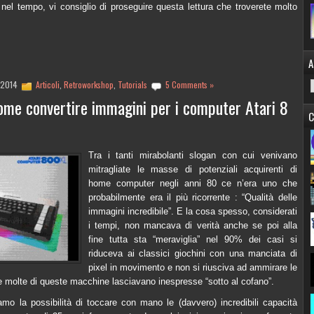
o nel tempo, vi consiglio di proseguire questa lettura che troverete molto
A
, 2014
Articoli
,
Retroworkshop
,
Tutorials
5 Comments »
come convertire immagini per i computer Atari 8
C
Tra i tanti mirabolanti slogan con cui venivano
mitragliate le masse di potenziali acquirenti di
home computer negli anni 80 ce n’era uno che
probabilmente era il più ricorrente : “Qualità delle
immagini incredibile”. E la cosa spesso, considerati
i tempi, non mancava di verità anche se poi alla
fine tutta sta “meraviglia” nel 90% dei casi si
riduceva ai classici giochini con una manciata di
pixel in movimento e non si riusciva ad ammirare le
he molte di queste macchine lasciavano inespresse “sotto al cofano”.
mo la possibilità di toccare con mano le (davvero) incredibili capacità