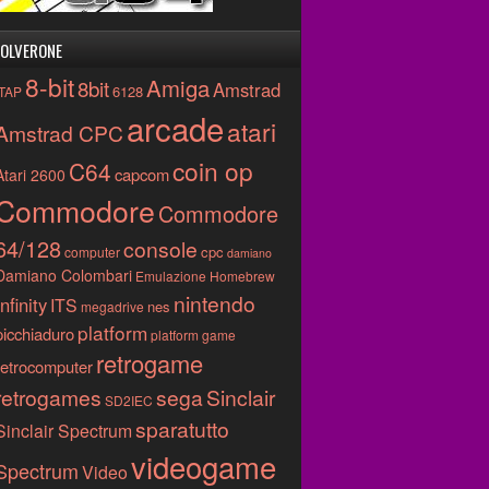
OLVERONE
8-bit
Amiga
8bit
Amstrad
6128
.TAP
arcade
atari
Amstrad CPC
coin op
C64
capcom
Atari 2600
Commodore
Commodore
64/128
console
cpc
computer
damiano
Damiano Colombari
Emulazione
Homebrew
nintendo
Infinity
ITS
nes
megadrive
platform
picchiaduro
platform game
retrogame
retrocomputer
retrogames
sega
Sinclair
SD2IEC
sparatutto
Sinclair Spectrum
videogame
Spectrum
Video