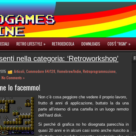
ECIALI
RETRO LIFESTYLE
»
RETROEDICOLA
DOWNLOADS
COS’È “RGM”
»
senti nella categoria: ‘Retroworkshop’
F
 2015
Articoli
,
Commodore 64/128
,
Homebrew/Indie
,
Retroprogrammazione
,
No Comments »
me lo facemmo!
Non c’è cosa peggiore che vedere il proprio lavoro,
frutto di anni di applicazione, buttato la da una
parte all’interno di una cartella in un luogo remoto
dell’hard disk.
Si perché di grafica no ho disegnata parecchia in
quasi 20 anni e in alcuni casi sono anche riuscito a