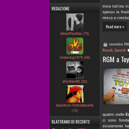
trova tutt’ora i
REDAZIONE
spesso la frus
riesca a conclu
Read more »
MetalRedStar (75)
novembre 19t
Ricordi
,
Speciali
RGM a Toy
misterdvg1975 (49)
shuriken80 (32)
Spectrum l'imbrattacarte
(12)
quattro stelle
E
ci sono fiond
BLATERANO DI RECENTE
sicuramente fa