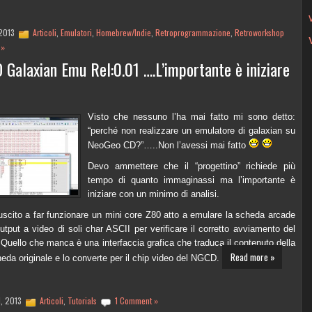
 2013
Articoli
,
Emulatori
,
Homebrew/Indie
,
Retroprogrammazione
,
Retroworkshop
 »
Galaxian Emu Rel:0.01 ….L’importante è iniziare
Visto che nessuno l’ha mai fatto mi sono detto:
“perché non realizzare un emulatore di galaxian su
NeoGeo CD?”…..Non l’avessi mai fatto
Devo ammettere che il “progettino” richiede più
tempo di quanto immaginassi ma l’importante è
iniziare con un minimo di analisi.
uscito a far funzionare un mini core Z80 atto a emulare la scheda arcade
utput a video di soli char ASCII per verificare il corretto avviamento del
 Quello che manca è una interfaccia grafica che traduca il contenuto della
Read more »
da originale e lo converte per il chip video del NGCD.
d, 2013
Articoli
,
Tutorials
1 Comment »