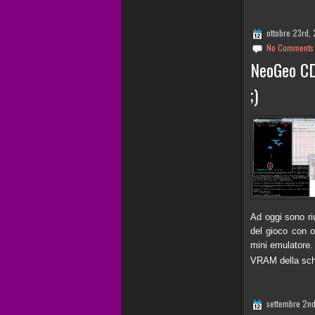
ottobre 23rd,
No Comments
NeoGeo CD 
;)
Ad oggi sono ri
del gioco con o
mini emulatore.
VRAM della sche
settembre 2n