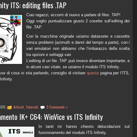
ity ITS: editing files .TAP
Ciao ragazzi, eccomi di nuovo a parlare di files .TAP!
Oggi voglio puntualizzare giusto 2 cosette sull’editing dei
file .TAP.
Con la macchina originale usiamo datassete e cassette
senza problemi (azimuth e danni del tempo a parte), con i
vari emulatori non abbiamo che l’imbarazzo della scelta
tra opzioni e settaggi vari.
L’editing di un file .TAP può invece diventare importante, e
in alcuni casi vitale, se usiamo il modulo ITS Infinity.
se di cosa io stia parlando, consiglio di visitare
questa
pagina per l’ITS,
Infinity.
2013
Articoli
,
Tutorials
3 Comments »
amento IK+ C64: WinVice vs ITS Infinity
In tanti mi hanno chiesto delucidazioni sul
funzionamento del modulo ITS Infinity.