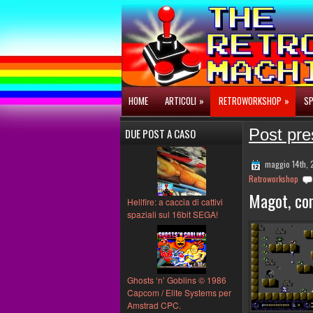
HOME
ARTICOLI
»
RETROWORKSHOP
»
SP
Post pre
DUE POST A CASO
maggio 14th,
Retroworkshop
Magot, co
Hellfire: a caccia di cattivi
spaziali sul 16bit SEGA!
Ghosts ‘n’ Goblins © 1986
Capcom / Elite Systems per
Amstrad CPC.