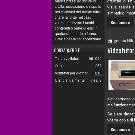
buona prassi ed indice di
grafiche di un
civiltà, educazione e rispetto
visualizzabile
nei confronti del lavoro altrui
simpatico “mostr
citare la fonte nel caso
Read more »
voleste utilizzare i nostri
contenuti o parte di essi in
qualunque modo o forma.
Grazie per la collaborazione
gennaio 14th,
Videotutor
CONTAQUERELE
Totale visitatori:
1061044
Oggi:
267
Visitatori per giorno:
810
Utenti attualmente in linea:
8
slot cartucce c
malfunzionamen
Se siete rimasti
vostra copia di 
Read more »