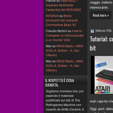
Fraural su
Easy 6502 –
viaggio indietr
Imparare facilmente
interessante.
l’assembly del MOS 6502
Read more »
AkTaRuS
su
Breve
prontuario dei comandi
Commodore Basic V2
febbraio 12th
Claudio Bertoni su
How to:
Collegare un retrocomputer
Tutorial: 
a un monitor VGA
bit
Max su
MSX2 Basic + MSX
DOS (A. Sickler – A. Van
Utteren)
Max su
MSX2 Basic + MSX
DOS (A. Sickler – A. Van
Utteren)
IL RISPETTO È COSA
GRADITA.
Vogliamo ricordare che, pur
essendo il materiale
pubblicato sul sito di The
reali capcità c
Retrogames Machine non
Oggi però abbia
coperto da diritto d'autore, è