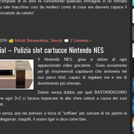
 computer di 35 anni fa convertendo qualsiasi immagine in un formato
 su tale macchina cosí da renderci conto di cosa era davvero capace il
iciattolo da salotto”.
 2014
Articoli
,
Retroworkshop
,
Tutorials
2 Comments »
ial – Pulizia slot cartucce Nintendo NES
Il Nintendo NES, gioia e dolore di ogni
appassionato video giocatore… Gioia ovviamente
per gli innumerevoli capolavori che annovera nel
suo parco titoli, capaci di regalare ore e ore di
divertimento più sfrenato.
Dolore senza dubbio per quel BASTARDISSIMO
he ogni 3×2 ci faceva imprecare le alte sfere celesti a causa dei suoi
ti.
 senza aria nei polmoni a forza di “soffiare” per cercare di far partire la
Megaman, traquilli, il nostro Igor vi dice come fare…