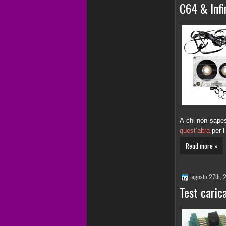
C64 & Infin
A chi non sapes
quest’altra
per l’
Read more »
agosto 27th, 
Test caric