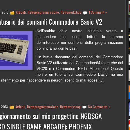
, 2013
Articoli
,
Retroprogrammazione
,
Retroworkshop
1 Comment »
ntuario dei comandi Commodore Basic V2
Nell’ambito della nostra iniziativa votata a
riaccendere nei nostri lettori la fiamma
dell’interesse nei confronti della programmazione
cominciamo con le basi.
Un breve riassunto dei comandi del Commodore
Basic V2 utilizzato dal Commodore64 (oltre che dal
VIC20 e i Commodore PET). Attenzione! Questo
non è un tutorial sul Commodore Basic ma una
i riferimento per riaccendere in neuroni spenti (o mai accesi…).
, 2013
Articoli
,
Retroprogrammazione
,
Retroworkshop
No Comments »
ggiornamento sul mio progettino NGDSGA
CD SINGLE GAME ARCADE): PHOENIX