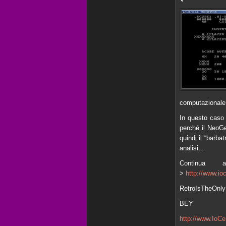
computazionale 
In questo caso 
perché il NeoGe
quindi il “barba
analisi…
Continua 
>
http://www.io
RetroIsTheOnly
BEY
http://www.IoC