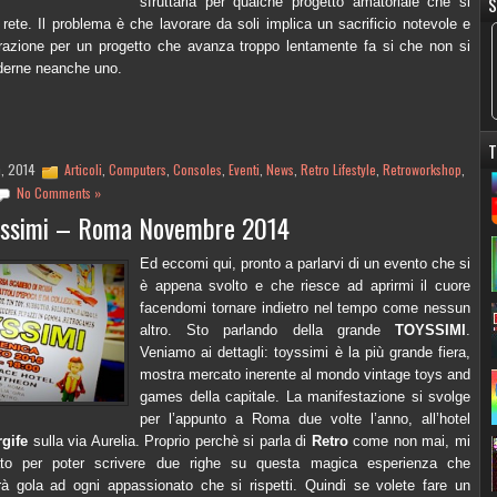
S
sfruttarla per qualche progetto amatoriale che si
n rete. Il problema è che lavorare da soli implica un sacrificio notevole e
trazione per un progetto che avanza troppo lentamente fa si che non si
derne neanche uno.
T
h, 2014
Articoli
,
Computers
,
Consoles
,
Eventi
,
News
,
Retro Lifestyle
,
Retroworkshop
,
No Comments »
ssimi – Roma Novembre 2014
Ed eccomi qui, pronto a parlarvi di un evento che si
è appena svolto e che riesce ad aprirmi il cuore
facendomi tornare indietro nel tempo come nessun
altro. Sto parlando della grande
TOYSSIMI
.
Veniamo ai dettagli: toyssimi è la più grande fiera,
mostra mercato inerente al mondo vintage toys and
games della capitale. La manifestazione si svolge
per l’appunto a Roma due volte l’anno, all’hotel
rgife
sulla via Aurelia. Proprio perchè si parla di
Retro
come non mai, mi
ato per poter scrivere due righe su questa magica esperienza che
rà gola ad ogni appassionato che si rispetti. Quindi se volete fare un