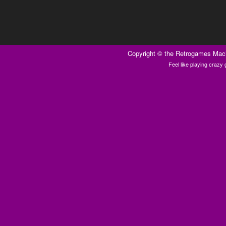
Copyright ©
the Retrogames Mac
Feel like playing craz