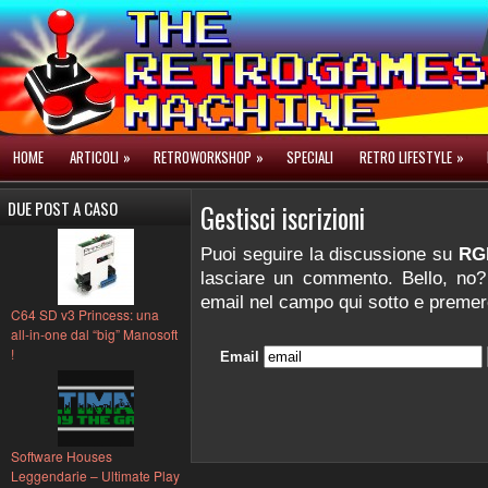
HOME
ARTICOLI
»
RETROWORKSHOP
»
SPECIALI
RETRO LIFESTYLE
»
DUE POST A CASO
Gestisci iscrizioni
Puoi seguire la discussione su
RG
lasciare un commento. Bello, no? T
email nel campo qui sotto e premere
C64 SD v3 Princess: una
all-in-one dal “big” Manosoft
!
Email
Software Houses
Leggendarie – Ultimate Play