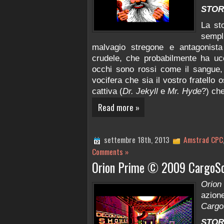
STOR
La st
sempl
malvagio stregone e antagonist
crudele, che probabilmente ha ucc
occhi sono rossi come il sangue, e
vocifera che sia il vostro fratello 
cattiva (
Dr. Jekyll
e
Mr. Hyde
?) ch
Read more »
settembre 18th, 2013
Amstrad CPC
Comments »
Orion Prime © 2009 CargoSo
Orion
azion
Cargo
STOR