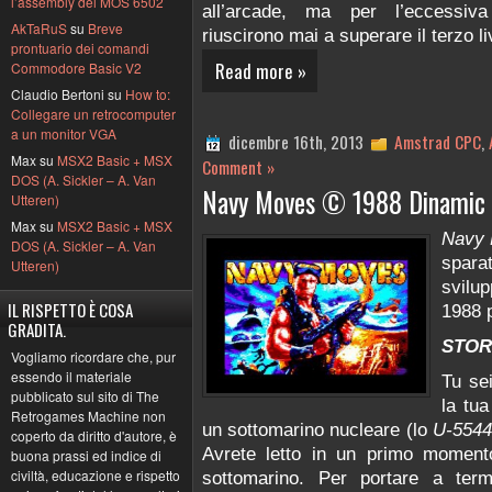
l’assembly del MOS 6502
all’arcade, ma per l’eccessiva
AkTaRuS
su
Breve
riuscirono mai a superare il terzo li
prontuario dei comandi
Read more »
Commodore Basic V2
Claudio Bertoni su
How to:
Collegare un retrocomputer
a un monitor VGA
dicembre 16th, 2013
Amstrad CPC
,
Max su
MSX2 Basic + MSX
Comment »
DOS (A. Sickler – A. Van
Navy Moves © 1988 Dinamic 
Utteren)
Max su
MSX2 Basic + MSX
Navy
DOS (A. Sickler – A. Van
sparat
Utteren)
svilup
IL RISPETTO È COSA
1988 
GRADITA.
STOR
Vogliamo ricordare che, pur
essendo il materiale
Tu sei
pubblicato sul sito di The
la tua
Retrogames Machine non
un sottomarino nucleare (lo
U-5544
coperto da diritto d'autore, è
Avrete letto in un primo momento
buona prassi ed indice di
civiltà, educazione e rispetto
sottomarino. Per portare a ter