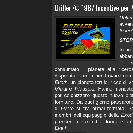
Driller © 1987 Incentive per
Driller
avven
Incent
STOR
In un 
abban
lo s
consumato il pianeta alla ricerc
disperata ricerca per trovare una
Evath
, un pianeta fertile, ricco di
Mitral
e
Tricuspid
. Hanno mandato
per colonizzare questo nuovo pian
forniture. Da quel giorno passaron
di
Evath
si era ormai formata. Se
membri dell’equipaggio della
Exod
prendere il controllo, formare un
Evath
.