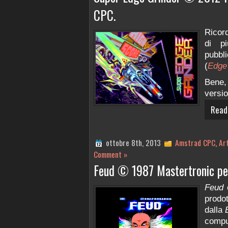
CPC.
Ricor
di pi
pubbl
(
Edge
Bene,
versio
Read
ottobre 8th, 2013
Amstrad CPC
,
Art
Comment »
Feud © 1987 Mastertronic p
Feud
è
prodo
dalla
compu