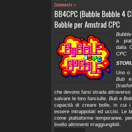
Comments »
BB4CPC (Bubble Bobble 4 C
Bobble per Amstrad CPC
Bubble
a piat
dalla
CPC
STORI
Uno o d
Bub
(trasfo
che devono farsi strada attraverso 1
salvare le loro fanciulle.
Bub
e
Bo
capacità di creare bolle, in cui 
essere intrappolati ed uccisi. Le
come piattaforme temporanee, per
livello altrimenti irraggiungibili.