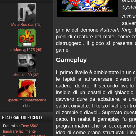
oriz
Syst
Arthur
salva
MetalRedStar (75)
grinfie del demone
Astaroth King
. 
pieni di creature del male, come z
distruggerci. Il gioco si presenta
misterdvg1975 (49)
game.
Gameplay
Il primo livello è ambientato in un 
shuriken80 (32)
le lapidi e attraversare diversi
caderci dentro. Il secondo livell
insidie di un castello di ghiaccio
davvero dure da abbattere, e una
Spectrum l'imbrattacarte
(12)
salto coinvolte. Il terzo livello si 
di zombie e diavoli. Superato quest’
BLATERANO DI RECENTE
capo. In realtà il gameplay fu gr
programmatori che si occuparono
Fraural su
Easy 6502 –
Imparare facilmente
idea di come erano strutturati i liv