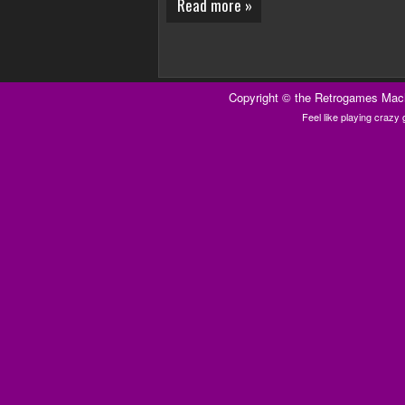
Read more »
Copyright ©
the Retrogames Mac
Feel like playing craz