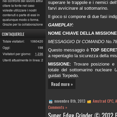
nei confronti del lavoro altrui
superare le trappole e i nemici dell
citare la fonte nel caso
farvi avvicinare al sottomarino.
voleste utilizzare i nostri
contenuti o parte di essi in
Il gioco si compone di due fasi indi
qualunque modo o forma.
Grazie per la collaborazione
GAMEPLAY:
NOME CHIAVE DELLA MISSIONE
CONTAQUERELE
Totale visitatori:
1060420
MESSAGGIO DI COMANDO No.78
Oggi:
198
Questo messaggio è
TOP SECRE
Visitatori per giorno:
1,236
a repentaglio la sicurezza della mi
Utenti attualmente in linea:
2
MISSIONE:
Trovare posizione e p
totale del sottomarino nucleare
U
guidati Torpedo.
Read more »
novembre 8th, 2013
Amstrad CPC
,
A
Comments »
Super Edge Grinder © 2012 