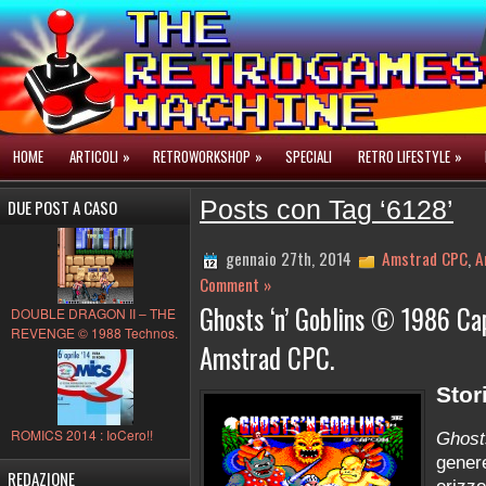
HOME
ARTICOLI
»
RETROWORKSHOP
»
SPECIALI
RETRO LIFESTYLE
»
DUE POST A CASO
Posts con Tag ‘6128’
gennaio 27th, 2014
Amstrad CPC
,
A
Comment »
Ghosts ‘n’ Goblins © 1986 Ca
DOUBLE DRAGON II – THE
REVENGE © 1988 Technos.
Amstrad CPC.
Stor
ROMICS 2014 : IoCero!!
Ghost
gene
REDAZIONE