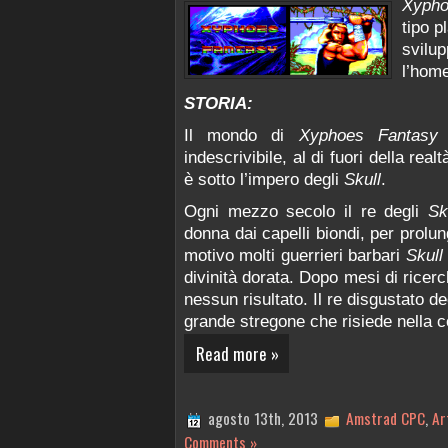
Xypho
tipo p
svilup
l’hom
STORIA:
Il mondo di
Xyphoes Fantasy
è
indescrivibile, al di fuori della rea
è sotto l’impero degli
Skull
.
Ogni mezzo secolo il re degli
Sk
donna dai capelli biondi, per prolu
motivo molti guerrieri barbari
Skull
divinità dorata. Dopo mesi di ricerc
nessun risultato. Il re disgustato de
grande stregone che risiede nella 
Read more »
agosto 13th, 2013
Amstrad CPC
,
Ar
Comments »