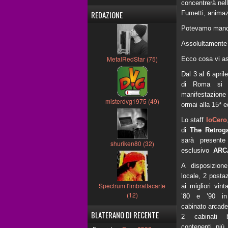
concentrerà nel
REDAZIONE
Fumetti, animaz
Potevamo mancar
Assolultamente
MetalRedStar (75)
Ecco cosa vi as
Dal 3 al 6 april
di Roma si te
manifestazione
misterdvg1975 (49)
ormai alla 15ª e
Lo staff
IoCero
di
The Retrog
sarà presente
shuriken80 (32)
esclusivo
ARC
A disposizione 
locale, 2 postaz
Spectrum l'imbrattacarte
ai migliori vin
(12)
’80 e ’90 in 
cabinato arcade 
BLATERANO DI RECENTE
2 cabinati b
contenenti più 