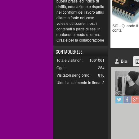
buona prassi ed indice di
civiltà, educazione e rispetto
nei confronti del lavoro altrui
citare la fonte nel caso
voleste utilizzare i nostri
SID - Quando il
contenuti o parte di essi in
conta
qualunque modo o forma.
Grazie per la collaborazione
CONTAQUERELE
Totale visitatori:
1061061
Bio
Oggi:
284
Visitatori per giorno:
810
Utenti attualmente in linea:
2