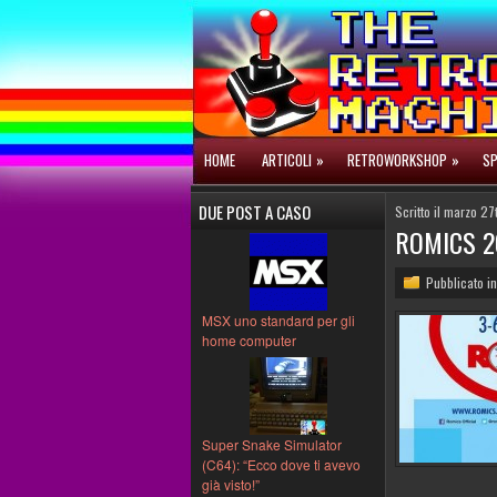
HOME
ARTICOLI
»
RETROWORKSHOP
»
SP
DUE POST A CASO
Scritto il marzo 2
ROMICS 20
Pubblicato i
MSX uno standard per gli
home computer
Super Snake Simulator
(C64): “Ecco dove ti avevo
già visto!”