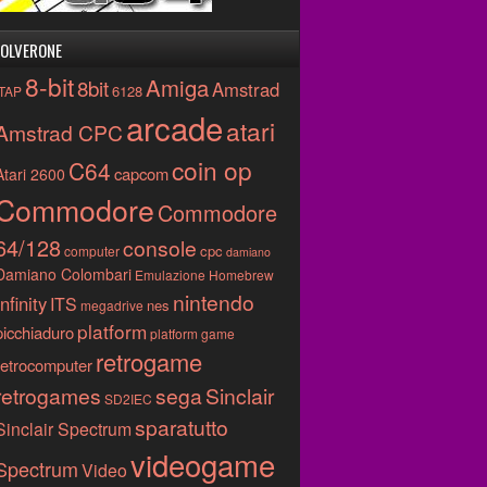
OLVERONE
8-bit
Amiga
8bit
Amstrad
6128
.TAP
arcade
atari
Amstrad CPC
coin op
C64
capcom
Atari 2600
Commodore
Commodore
64/128
console
cpc
computer
damiano
Damiano Colombari
Emulazione
Homebrew
nintendo
Infinity
ITS
nes
megadrive
platform
picchiaduro
platform game
retrogame
retrocomputer
retrogames
sega
Sinclair
SD2IEC
sparatutto
Sinclair Spectrum
videogame
Spectrum
Video