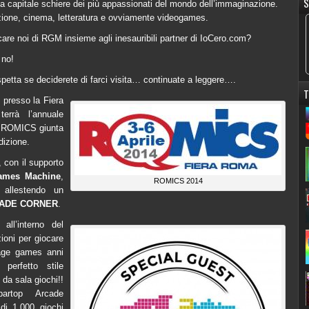
S
la capitale schiere dei più appassionati del mondo dell’immaginazione.
ione, cinema, letteratura e ovviamente videogames.
e noi di RGM insieme agli inesauribili partner di IoCero.com?
 no!
petta se deciderete di farci visita… continuate a leggere….
T
e presso la Fiera
rrà l’annuale
 ROMICS giunta
dizione.
, con il supporto
ames Machine
,
ROMICS 2014
 allestendo un
ADE CORNER
.
all’interno del
ioni per giocare
tage games anni
perfetto stile
da sala giochi!!
artop Arcade
di 1.000 giochi