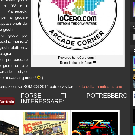
0 e ’90 e il
o Mamedeck,
 per far giocare
i appassionati dei
A
a giochi.
 di gioco per
“vecchia maniera”
iochi elettronici
C
ologici
Powered by IoCero.com !!!
rci per passare
Retro is the only future!!!
 giorni di folle
arcade style.
sso ai casual gamers!
)
formazioni su ROMICS 2014 potete visitare il
sito della manifestazione
.
FORSE TI POTREBBERO
INTERESSARE: