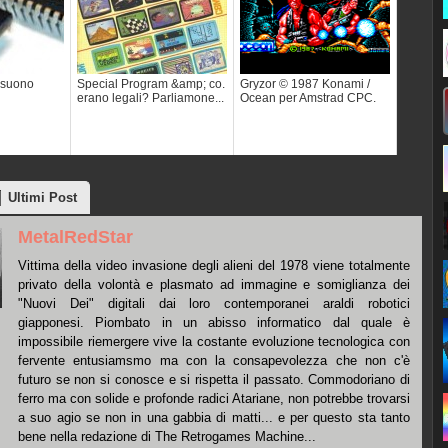
 suono
Special Program &amp; co.
Gryzor © 1987 Konami /
erano legali? Parliamone...
Ocean per Amstrad CPC.
Ultimi Post
MetalRedStar
Vittima della video invasione degli alieni del 1978 viene totalmente
privato della volontà e plasmato ad immagine e somiglianza dei
"Nuovi Dei" digitali dai loro contemporanei araldi robotici
giapponesi. Piombato in un abisso informatico dal quale è
impossibile riemergere vive la costante evoluzione tecnologica con
fervente entusiamsmo ma con la consapevolezza che non c'è
futuro se non si conosce e si rispetta il passato. Commodoriano di
ferro ma con solide e profonde radici Atariane, non potrebbe trovarsi
a suo agio se non in una gabbia di matti... e per questo sta tanto
bene nella redazione di The Retrogames Machine...