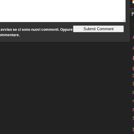
P
 avviso se ci sono nuovi commenti. Oppure
ommentare.