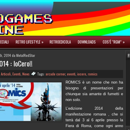
ECIALI
RETRO LIFESTYLE
»
RETROEDICOLA
DOWNLOADS
COS’È “RGM”
»
F
7th, 2014 da MetalRedStar
14 : IoCero!!
n
Articoli
,
Eventi
,
News
Tags:
arcade corner
,
eventi
,
iocero
,
romics
ROMICS è un nome che non ha
bisogno di presentazioni per
chiunque sia amante di fumetti e
non solo.
L’edizione 2014 della
manifestazione romana , che si
terrà dal 3 al 6 aprile presso la
Fiera di Roma, come ogni anno