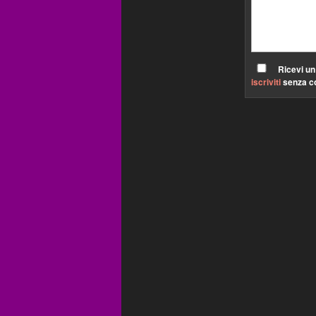
Ricevi un
iscriviti
senza c