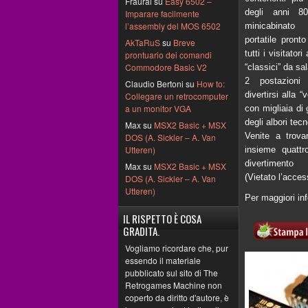
Fraural su
Easy 6502 –
degli anni 8
Imparare facilmente
l’assembly del MOS 6502
minicabinat
portatile pronto
AkTaRuS
su
Breve
tutti i visitator
prontuario dei comandi
Commodore Basic V2
“classici” da sal
2 postazioni
Claudio Bertoni su
How to:
divertirsi alla 
Collegare un retrocomputer
a un monitor VGA
con migliaia di g
degli albori tecn
Max su
MSX2 Basic + MSX
Venite a trova
DOS (A. Sickler – A. Van
Utteren)
insieme quattro
divertimento 
Max su
MSX2 Basic + MSX
(Vietato l’acce
DOS (A. Sickler – A. Van
Utteren)
Per maggiori in
IL RISPETTO È COSA
GRADITA.
Vogliamo ricordare che, pur
essendo il materiale
pubblicato sul sito di The
Retrogames Machine non
coperto da diritto d'autore, è