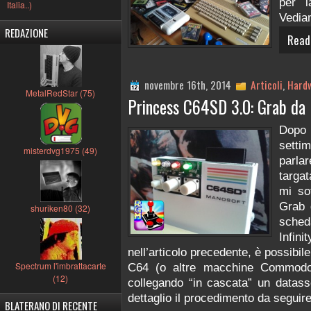
per 
Italia..)
Vediam
REDAZIONE
Read
novembre 16th, 2014
Articoli
,
Hard
MetalRedStar (75)
Princess C64SD 3.0: Grab da 
Dopo 
sett
misterdvg1975 (49)
parlar
targat
mi so
Grab 
shuriken80 (32)
sche
Infi
nell’articolo precedente, è possibil
Spectrum l'imbrattacarte
C64 (o altre macchine Commodor
(12)
collegando “in cascata” un datass
dettaglio il procedimento da seguire
BLATERANO DI RECENTE