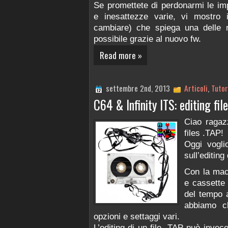
Se promettete di perdonarmi le im
e inesattezze varie, vi mostro 
cambiare) che spiega una delle nu
possibile grazie al nuovo fw.
Read more »
settembre 2nd, 2013
Articoli
,
Tutor
C64 & Infinity ITS: editing fil
Ciao ragaz
files .TAP!
Oggi vogli
sull’editing 
Con la mac
e cassette
del tempo a
abbiamo ch
opzioni e settaggi vari.
L’editing di un file .TAP può invec