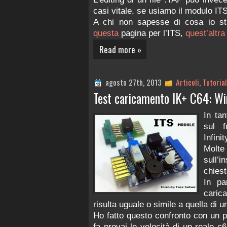
casi vitale, se usiamo il modulo ITS 
A chi non sapesse di cosa io stia
questa
pagina per l’ITS,
quest’altra
Read more »
agosto 27th, 2013
Articoli
,
Tutoria
Test caricamento IK+ C64: Win
In tan
sul 
Infinit
Molt
sull’
chiest
In pa
carica
risulta uguale o simile a quella di 
Ho fatto questo confronto con un 
fa provai le velocità di un reale c