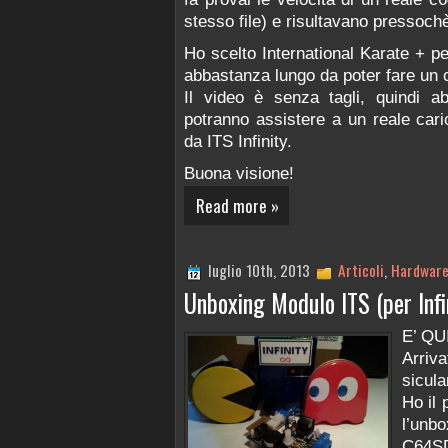
stesso file) e risultavano pressochè
Ho scelto International Karate + 
abbastanza lungo da poter fare un c
Il video è senza tagli, quindi a
potranno assistere a un reale cari
da ITS Infinity.
Buona visione!
Read more »
luglio 10th, 2013
Articoli
,
Hardwar
Unboxing Modulo ITS (per Inf
E’ QUI
Arri
sicul
Ho il 
l’unb
C64S