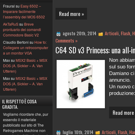
Fraural su
Easy 6502 –
Imparare facilmente
Read more »
l’assembly del MOS 6502
AkTaRuS
su
Breve
prontuario dei comandi
agosto 20th, 2014
Articoli
,
Flash
,
H
Commodore Basic V2
Comments »
Claudio Bertoni su
How to:
C64 SD v3 Princess: una all-i
Collegare un retrocomputer
a un monitor VGA
Non abbiam
Max su
MSX2 Basic + MSX
DOS (A. Sickler – A. Van
sul suo for
Utteren)
Damiano ci
Max su
MSX2 Basic + MSX
annuncio.
DOS (A. Sickler – A. Van
Un nuovo c
Utteren)
produzione
IL RISPETTO È COSA
GRADITA.
Read more
Vogliamo ricordare che, pur
essendo il materiale
pubblicato sul sito di The
Retrogames Machine non
luglio 10th, 2014
Articoli
,
Flash
,
Ha