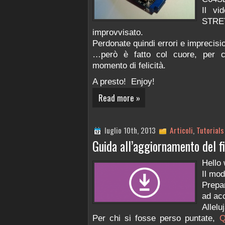
Il vi
STR
improvvisato.
Perdonate quindi errori e imprecisi
…però è fatto col cuore, per co
momento di felicità.
A presto! Enjoy!
Read more »
luglio 10th, 2013
Articoli
,
Tutorials
Guida all’aggiornamento del f
Hello 
Il mod
Prepa
ad acc
Alleluj
Per chi si fosse perso puntate,
Q