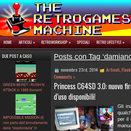
HOME
ARTICOLI
»
RETROWORKSHOP
»
SPECIALI
RETRO LIFESTYLE
»
DUE POST A CASO
Posts con Tag ‘damiano
novembre 23rd, 2014
Articoli
,
Flash
Comments »
Princess C64SD 3.0: nuovo fi
GREEN BERET / RUSH’N
ATTACK © 1985 Konami
d’uso disponibili!
Gli i
qualc
IMPOSSIBLE MISSION (E
per i
non parlo dell’annullamento
manua
della “cleptocrazia” in