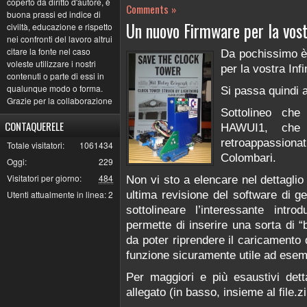
coperto da diritto d'autore, è
Comments »
buona prassi ed indice di
Un nuovo Firmware per la vostr
civiltà, educazione e rispetto
nei confronti del lavoro altrui
citare la fonte nel caso
Da pochissimo è 
voleste utilizzare i nostri
per la vostra Infi
contenuti o parte di essi in
qualunque modo o forma.
Si passa quindi a
Grazie per la collaborazione
Sottolineo che
CONTAQUERELE
HAWUI1, che r
retroappassion
Totale visitatori:
1061434
Colombari.
Oggi:
229
Visitatori per giorno:
484
Non vi sto a elencare nel dettaglio
Utenti attualmente in linea:
2
ultima revisione del software di ge
sottolineare l’interessante intr
permette di inserire una sorta di 
da poter riprendere il caricamento 
funzione sicuramente utile ad esemp
Per maggiori e più esaustivi dett
allegato (in basso, insieme al file.zi