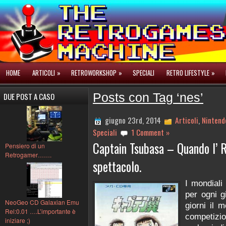
HOME
ARTICOLI
»
RETROWORKSHOP
»
SPECIALI
RETRO LIFESTYLE
»
DUE POST A CASO
Posts con Tag ‘nes’
giugno 23rd, 2014
Articoli
,
Nintend
Speciali
1 Comment »
Captain Tsubasa – Quando l’ R
Pensiero di un
Retrogamer…….
spettacolo.
I mondiali
per ogni g
NeoGeo CD Galaxian Emu
giorni il 
Rel:0.01 ….L’importante è
competizi
iniziare ;)