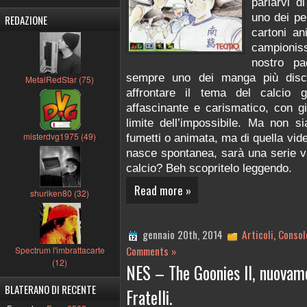
parlarvi 
uno dei pe
REDAZIONE
cartoni an
campioni
nostro 
sempre uno dei manga più discu
MetalRedStar (75)
affrontare il tema del calcio 
affascinante e carismatico, con gi
limite dell’impossibile. Ma non s
misterdvg1975 (49)
fumetti o animata, ma di quella vid
nasce spontanea, sarà una serie va
calcio? Beh scopritelo leggendo.
Read more »
shuriken80 (32)
gennaio 20th, 2014
Articoli
,
Consol
Comments »
Spectrum l'imbrattacarte
(12)
NES – The Goonies II, nuovame
BLATERANO DI RECENTE
Fratelli.