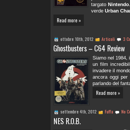
targato
Nintendo
verde
Urban Cha
Read more »
ottobre 10th, 2012
Articoli
3 C
Ghostbusters – C64 Review
Siamo nel 1984, i
un film incredib
invadere il mondo
ancora oggi per l
parlando del fan
Read more »
settembre 4th, 2012
Fuffa
No C
NES R.O.B.