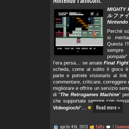
MIGHTY
ルファイト)
Nintendo
Perchè s
si meri
Questa l’
sempre n
pompate”
l’era persa… se amate
Final Fight
scheda, come al solito il gioco è
parte e potrete visionarlo al lin
commentare, criticare, correggere
migliorare e offrire un servizio semp
di “
The Retrogames Machine
” pe
che supportate sempre con passi
Read more »
Videogiochi
“…
aprile 4th, 2013
Fuffa
1 Commen