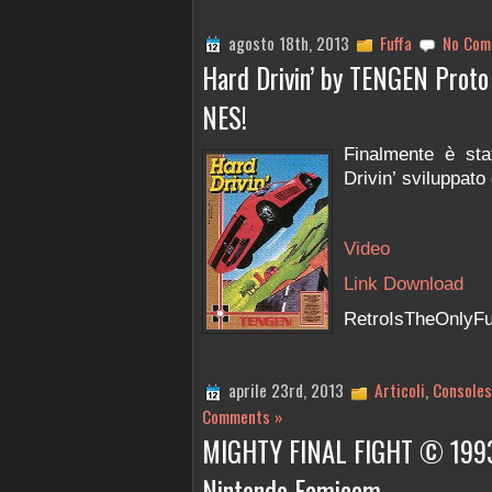
agosto 18th, 2013
Fuffa
No Com
Hard Drivin’ by TENGEN Proto 
NES!
Finalmente è stat
Drivin’ sviluppat
Video
Link Download
RetroIsTheOnlyFu
aprile 23rd, 2013
Articoli
,
Consoles
Comments »
MIGHTY FINAL FIGHT © 1993
Nintendo Famicom.