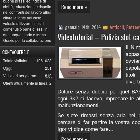
buona prassi ed indice di
Read more »
civiltà, educazione e rispetto
nei confronti del lavoro altrui
citare la fonte nel caso
voleste utilizzare i nostri
gennaio 14th, 2014
Articoli
,
Retrow
contenuti o parte di essi in
Videotutorial – Pulizia slot 
qualunque modo o forma.
Grazie per la collaborazione
Il Nin
CONTAQUERELE
appas
Totale visitatori:
1061028
ovvi
capol
Oggi:
251
titoli
Visitatori per giorno:
810
divert
Utenti attualmente in linea:
2
Dolore senza dubbio per quel B
ogni 3×2 ci faceva imprecare le al
malfunzionamenti.
Se siete rimasti senza aria nei p
cercare di far partire la vostra cop
Igor vi dice come fare…
Read more »