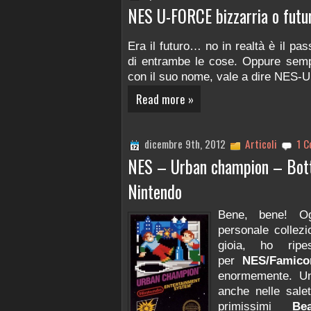
NES U-FORCE bizzarria o futu
Era il futuro… no in realtà è il p
di entrambe le cose. Oppure sem
con il suo nome, vale a dire NES
Read more »
dicembre 9th, 2012
Articoli
1 C
NES – Urban champion – Botte
Nintendo
Bene, bene! O
personale collezi
gioia, ho ripe
per
NES/Famico
enormemente. Un
anche nelle sale
primissimi
Be