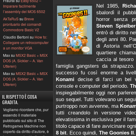
Fraural su
Easy 6502 –
Nel 1985,
Rich
Imparare facilmente
l’assembly del MOS 6502
sbalordì il pub
AkTaRuS
su
Breve
horror senza pr
prontuario dei comandi
Steven Spielbe
Commodore Basic V2
entrò di diritto n
Claudio Bertoni su
How to:
degli anni 80. Pa
Collegare un retrocomputer
di Astoria nell’
a un monitor VGA
quartiere chiam
Max su
MSX2 Basic + MSX
caccia al tesoro 
DOS (A. Sickler – A. Van
famiglia gangsters da strapazzo.
Utteren)
successo fu così enorme a livell
Max su
MSX2 Basic + MSX
DOS (A. Sickler – A. Van
Konami
decise di farci un bel 
Utteren)
console e computer del periodo.
Th
inspiegabilmente oggi non parlerem
IL RISPETTO È COSA
suo sequel. Tutti volevano un segui
GRADITA.
purtroppo non avvenne, ma
Kona
Vogliamo ricordare che, pur
tutti creandolo in versione vide
essendo il materiale
elevatissima in esclusiva per il fa
pubblicato sul sito di The
titolo capace di fare avvicinare og
Retrogames Machine non
coperto da diritto d'autore, è
8 bit
. Ecco quindi,
The Goonies II
.