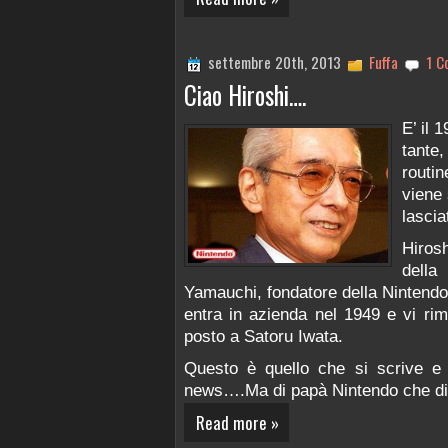
settembre 20th, 2013
Fuffa
1 C
Ciao Hiroshi….
E’ il 
tante,
routi
viene
lasci
Hiros
della
Yamauchi, fondatore della Nintendo
entra in azienda nel 1949 e vi rim
posto a Satoru Iwata.
Questo è quello che si scrive e s
news….Ma di papà Nintendo che d
Read more »