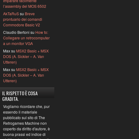
Imparare facilmente
l’assembly del MOS 6502
AkTaRuS
su
Breve
prontuario dei comandi
Commodore Basic V2
Claudio Bertoni su
How to:
Collegare un retrocomputer
a un monitor VGA
Max su
MSX2 Basic + MSX
DOS (A. Sickler – A. Van
Utteren)
Max su
MSX2 Basic + MSX
DOS (A. Sickler – A. Van
Utteren)
IL RISPETTO È COSA
GRADITA.
Vogliamo ricordare che, pur
essendo il materiale
pubblicato sul sito di The
Retrogames Machine non
coperto da diritto d'autore, è
buona prassi ed indice di