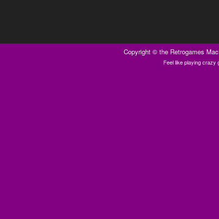
Copyright ©
the Retrogames Mac
Feel like playing craz