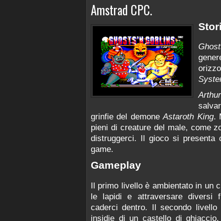
Amstrad CPC.
Stor
Ghost
gene
oriz
Syst
Arthur
salva
grinfie del demone
Astaroth King
. 
pieni di creature del male, come z
distruggerci. Il gioco si presenta
game.
Gameplay
Il primo livello è ambientato in un 
le lapidi e attraversare diversi
caderci dentro. Il secondo livell
insidie di un castello di ghiaccio