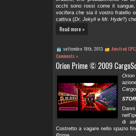
occhi sono rossi come il sangue, e
vocifera che sia il vostro fratello 
cattiva (
Dr. Jekyll
e
Mr. Hyde
?) ch
Read more »
settembre 18th, 2013
Amstrad CPC
Comments »
Orion Prime © 2009 CargoSo
Orion
azion
Cargo
STOR
Dann
nell’i
di as
Costretto a vagare nello spazio fin
Prime
.