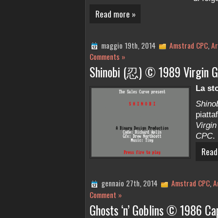
Read more »
maggio 19th, 2014
Amstrad CPC
,
Ar
Comments »
Shinobi (忍) © 1989 Virgin 
La st
Shino
piatta
Virgi
CPC
.
Read
gennaio 27th, 2014
Amstrad CPC
,
A
Comment »
Ghosts ‘n’ Goblins © 1986 Ca