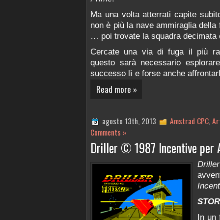
Ma una volta atterrati capite subi
non è più la nave ammiraglia della f
… poi trovate la squadra decimata 
Cercate una via di fuga il più r
questo sarà necessario esplorar
successo lì e forse anche affronta
Read more »
agosto 13th, 2013
Amstrad CPC
,
Ar
Comments »
Driller © 1987 Incentive per
Driller
avven
Incent
STOR
In un 