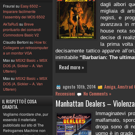
dagli albori q
Fraural su
Easy 6502 –
migliaia di arti
Imparare facilmente
l’assembly del MOS 6502
registi, e pro
avanzava in ma
AkTaRuS
su
Breve
prontuario dei comandi
house nota so
Commodore Basic V2
decise di reali
Claudio Bertoni su
How to:
la prima volta 
Collegare un retrocomputer
decisamente tattico apparve all’ori
a un monitor VGA
inimitabile
“Barbarian: The ultimat
Max su
MSX2 Basic + MSX
DOS (A. Sickler – A. Van
Read more »
Utteren)
Max su
MSX2 Basic + MSX
DOS (A. Sickler – A. Van
agosto 10th, 2014
Amiga
,
Amstrad 
Utteren)
Recensioni
No Comments »
Manhattan Dealers – Violenz
IL RISPETTO È COSA
GRADITA.
Immaginatevi pro
Vogliamo ricordare che, pur
essendo il materiale
malfamato, sporc
pubblicato sul sito di The
droga sono di n
Retrogames Machine non
uomo è in grado di