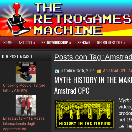
HOME
ARTICOLI
»
RETROWORKSHOP
»
SPECIALI
RETRO LIFESTYLE
»
DUE POST A CASO
Posts con Tag ‘Amstra
ottobre 15th, 2014
Amstrad CPC
,
Ar
MYTH: HISTORY IN THE MAKI
Unboxing Modulo ITS (per
Amstrad CPC
Infinity C64SD)
Myth:
video
prodo
Enada 2013 – 41a Mostra
nel 1
Internazionale degli
Le le
Apparecchi da