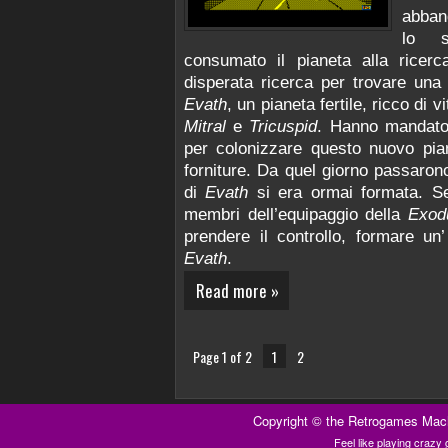
abban
lo s
consumato il pianeta alla ricerc
disperata ricerca per trovare una
Evath
, un pianeta fertile, ricco di
Mitral
e
Tricuspid
. Hanno mandato
per colonizzare questo nuovo pian
forniture. Da quel giorno passaron
di
Evath
si era ormai formata. Se
membri dell’equipaggio della
Exod
prendere il controllo, formare un
Evath
.
Read more »
Page 1 of 2
1
2
Copyright ©
the Retrogames Mac
Feel like playing craz