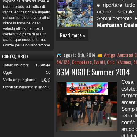
coperto da diritto d'autore, è
e riportare tutto
buona prassi ed indice di
ordine social
civiltà, educazione e rispetto
nei confronti del lavoro altrui
Semplicemente
citare la fonte nel caso
Manhattan Deale
voleste utilizzare i nostri
Read more »
contenuti o parte di essi in
qualunque modo o forma.
Grazie per la collaborazione
agosto 9th, 2014
Amiga
,
Amstrad 
CONTAQUERELE
64/128
,
Computers
,
Eventi
,
Oric 1/Atmos
,
S
Totale visitatori:
1060544
RGM NIGHT: Summer 2014
Oggi:
56
Visitatori per giorno:
1,019
Cosa 
Utenti attualmente in linea:
0
estate,
elemen
aman
Sempli
retro 
com’è
artico
di folg