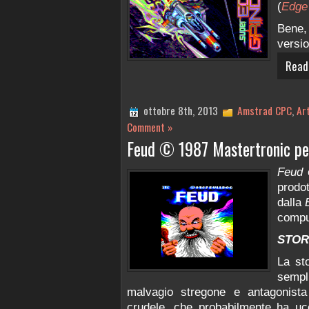
(
Edge
Bene,
versio
Read
ottobre 8th, 2013
Amstrad CPC
,
Art
Comment »
Feud © 1987 Mastertronic p
Feud
è
prodo
dalla
compu
STOR
La st
sempl
malvagio stregone e antagonist
crudele, che probabilmente ha ucc