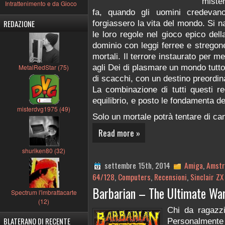
mister
Intrattenimento e da Gioco
fa, quando gli uomini credevan
REDAZIONE
forgiassero la vita del mondo. Si 
le loro regole nel gioco epico dell
dominio con leggi ferree e stregone
mortali. Il terrore instaurato per 
agli Dei di plasmare un mondo tutto
MetalRedStar (75)
di scacchi, con un destino preordinat
La combinazione di tutti questi r
equilibrio, e posto le fondamenta de
misterdvg1975 (49)
Solo un mortale potrà tentare di ca
Read more »
shuriken80 (32)
settembre 15th, 2014
Amiga
,
Amstr
64/128
,
Computers
,
Recensioni
,
Sinclair Z
Barbarian – The Ultimate Warr
Spectrum l'imbrattacarte
(12)
Chi da ragazz
BLATERANO DI RECENTE
Personalmente 