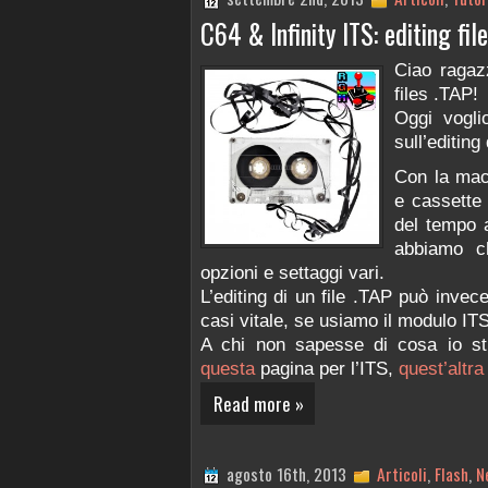
C64 & Infinity ITS: editing fil
Ciao ragaz
files .TAP!
Oggi vogli
sull’editing 
Con la mac
e cassette
del tempo a
abbiamo ch
opzioni e settaggi vari.
L’editing di un file .TAP può invec
casi vitale, se usiamo il modulo ITS 
A chi non sapesse di cosa io stia
questa
pagina per l’ITS,
quest’altra
Read more »
agosto 16th, 2013
Articoli
,
Flash
,
N