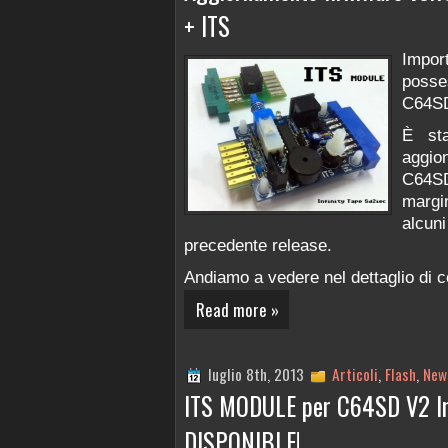
+ ITS
Impor
poss
C64SD
È sta
aggio
C64SD
margin
alcu
precedente release.
Andiamo a vedere nel dettaglio di co
Read more »
luglio 8th, 2013
Articoli
,
Flash
,
New
ITS MODULE per C64SD V2 Inf
DISPONIBLE!