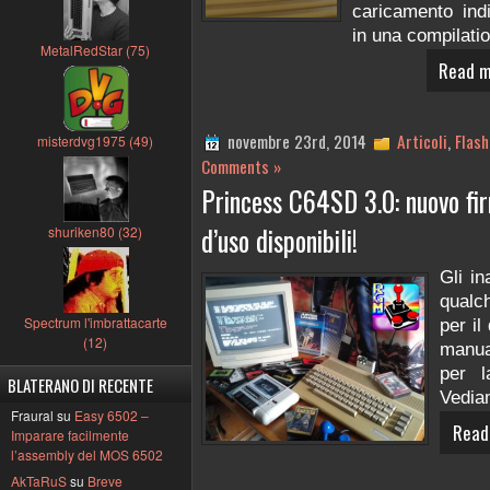
caricamento ind
in una compilati
MetalRedStar (75)
Read m
novembre 23rd, 2014
Articoli
,
Flash
misterdvg1975 (49)
Comments »
Princess C64SD 3.0: nuovo fi
d’uso disponibili!
shuriken80 (32)
Gli i
qualc
Spectrum l'imbrattacarte
per i
(12)
manua
per 
BLATERANO DI RECENTE
Vediam
Fraural su
Easy 6502 –
Read
Imparare facilmente
l’assembly del MOS 6502
AkTaRuS
su
Breve