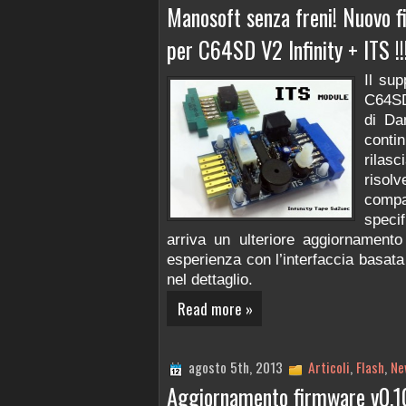
Manosoft senza freni! Nuovo f
per C64SD V2 Infinity + ITS !!
Il sup
C64SD
di Da
conti
rila
riso
compa
speci
arriva un ulteriore aggiornamento
esperienza con l’interfaccia basa
nel dettaglio.
Read more »
agosto 5th, 2013
Articoli
,
Flash
,
Ne
Aggiornamento firmware v0.10