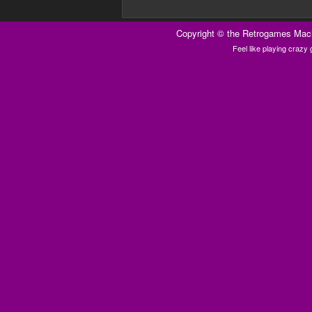
Copyright ©
the Retrogames Mac
Feel like playing craz