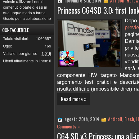
novembre 8th, 2014
Articoli
,
Hardw
voleste utilizzare i nostri
contenuti o parte di essi in
Princess C64SD 3.0: first loo
qualunque modo o forma.
Grazie per la collaborazione
Dopo
previ
CONTAQUERELE
pagin
Totale visitatori:
1060657
Damia
Oggi:
169
privi
Visitatori per giorno:
1,019
nuova
Utenti attualmente in linea:
0
vendi
sarà 
componente HW targato Manosoft,
argomento test pratici e descriz
risulta difficile (impossibile direi) 
Read more »
agosto 20th, 2014
Articoli
,
Flash
,
H
Comments »
C64 SD v3 Princess: una all-i