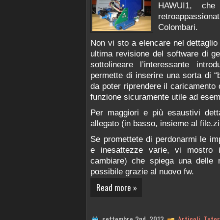
HAWUI1, che r
retroappassion
Colombari.
Non vi sto a elencare nel dettaglio
ultima revisione del software di ge
sottolineare l’interessante intr
permette di inserire una sorta di 
da poter riprendere il caricamento 
funzione sicuramente utile ad esemp
Per maggiori e più esaustivi dett
allegato (in basso, insieme al file.zi
Se promettete di perdonarmi le im
e inesattezze varie, vi mostro 
cambiare) che spiega una delle nu
possibile grazie al nuovo fw.
Read more »
settembre 2nd, 2013
Articoli
,
Tutor