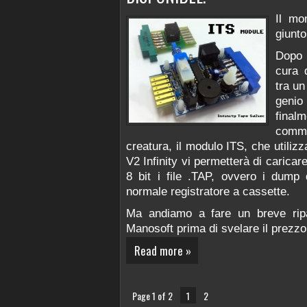
Il mo
giunto
Dopo g
cura 
tra un
geni
fina
comme
creatura, il modulo ITS, che utili
V2 Infinity vi permetterà di caric
8 bit i file .TAP, ovvero i dump
normale registratore a cassette.
Ma andiamo a fare un breve rip
Manosoft prima di svelare il prezzo 
Read more »
Page 1 of 2
1
2