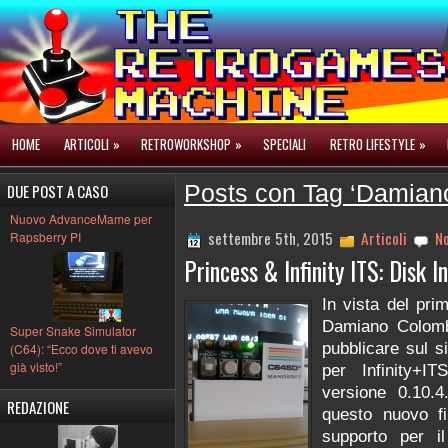
HOME
ARTICOLI
»
RETROWORKSHOP
»
SPECIALI
RETRO LIFESTYLE
»
DUE POST A CASO
Posts con Tag ‘Damian
Nuovo AdvanceMame per
settembre 5th, 2015
Articoli
N
Rapsberry PI
Princess & Infinity ITS: Disk 
In vista del pri
Damiano Colomb
Super Snake Simulator
pubblicare sul s
(C64): “Ecco dove ti avevo
già visto!”
per Infinity+I
versione 0.10.4
REDAZIONE
questo nuovo fi
supporto per i