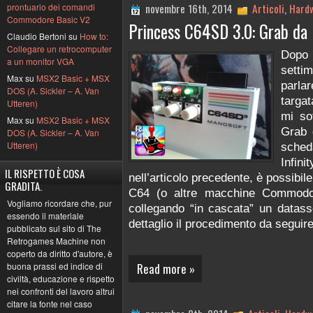
novembre 16th, 2014
Articoli
,
Hard
prontuario dei comandi
Commodore Basic V2
Princess C64SD 3.0: Grab da 
Claudio Bertoni su
How to:
Collegare un retrocomputer
Dopo 
a un monitor VGA
sett
Max su
MSX2 Basic + MSX
parlar
DOS (A. Sickler – A. Van
targat
Utteren)
mi so
Max su
MSX2 Basic + MSX
Grab 
DOS (A. Sickler – A. Van
Utteren)
sche
Infi
IL RISPETTO È COSA
nell’articolo precedente, è possibil
GRADITA.
C64 (o altre macchine Commodor
Vogliamo ricordare che, pur
collegando “in cascata” un datass
essendo il materiale
dettaglio il procedimento da seguire
pubblicato sul sito di The
Retrogames Machine non
coperto da diritto d'autore, è
Read more »
buona prassi ed indice di
civiltà, educazione e rispetto
nei confronti del lavoro altrui
citare la fonte nel caso