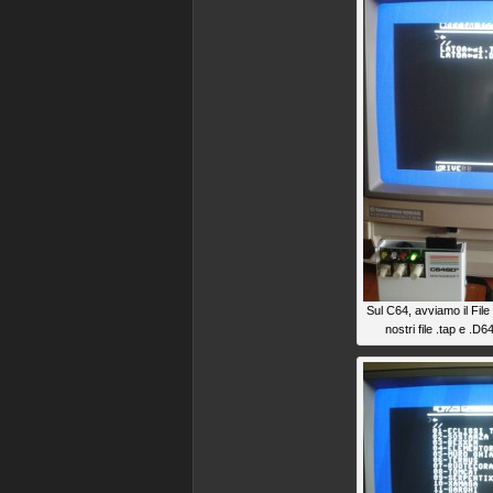
Sul C64, avviamo il File
nostri file .tap e .D