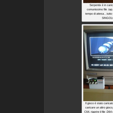
Serpentix è in car
comunissimo file .tap.
tempo di attesa…tutto
SINGOLO
Il gioco è stato caric
caricare un altro gioco
C64, riaprire il file .D6