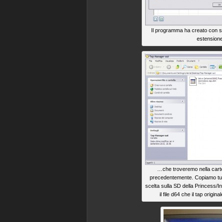
Il programma ha creato con su
estension
…che troveremo nella cartel
precedentemente. Copiamo tutt
scelta sulla SD della Princess/In
il file d64 che il tap origin