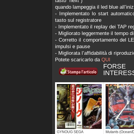
tasto “next”)
quando lampeggia il led blue all’iniz
- Implementato lo start automati
tasto sul registratore
- Implementato il replay dei TAP regi
- Migliorato leggermente il tempo d
- Corretto il comportamento del L
impulsi e pause
- Migliorata l’affidabilità di ripro
Potete scaricarlo da
QUI
FORSE
INTERES
GYNOUG SEGA
Mutants (Ocean/