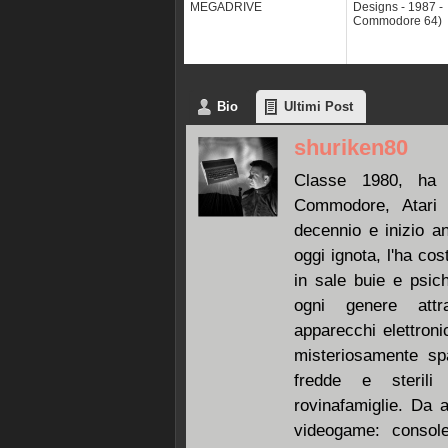
MEGADRIVE
Designs - 1987 -
Commodore 64)
Bio
Ultimi Post
shuriken80
Classe 1980, ha 
Commodore, Atari 
decennio e inizio an
oggi ignota, l'ha co
in sale buie e psic
ogni genere att
apparecchi elettroni
misteriosamente spa
fredde e sterili
rovinafamiglie. Da a
videogame: console