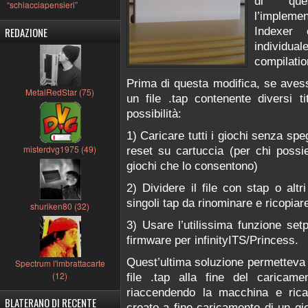
di que
“schiacciapensieri”
l’impleme
REDAZIONE
Indexer 
individua
compilatio
Prima di questa modifica, se avess
MetalRedStar (75)
un file .tap contenente diversi t
possibilità:
1) Caricare tutti i giochi senza spe
misterdvg1975 (49)
reset su cartuccia (per chi possi
giochi che lo consentono)
2) Dividere il file con stap o al
singoli tap da rinominare e ricopiar
shuriken80 (32)
3) Usare l’utilissima funzione set
firmware per infinityITS/Princess.
Quest’ultima soluzione permetteva 
Spectrum l'imbrattacarte
(12)
file .tap alla fine del carica
riaccendendo la macchina e ricar
BLATERANO DI RECENTE
creato a fine caricamento di un gi