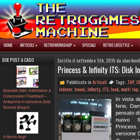
HOME
ARTICOLI
»
RETROWORKSHOP
»
SPECIALI
RETRO LIFESTYLE
»
DUE POST A CASO
Scritto il settembre 5th, 2015 da shuriken
Princess & Infinity ITS: Disk 
Pubblicato in
Articoli
Tags:
.TAP
,
C
indexer
,
hawui
,
Infinity
,
ITS
,
load
,
multi tap
Speciale Atari, Intellivision e
Colecovision Flashback –
In vista 
Anteprima in esclusiva (feat.
ferie, Da
Simone Bregni)
pensato di
nuovo f
Princ
versione 0
Il ritorno degli