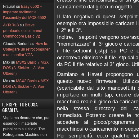
Fraural su
Easy 6502 –
caricamento dal gioco in oggetto.
Imparare facilmente
Il lato negativo di questi setpoi
l’assembly del MOS 6502
esempio era impossibile caricare il
AkTaRuS
su
Breve
il 2° e il 3°.
prontuario dei comandi
Commodore Basic V2
Inoltre, i setpoint vengono sovrasc
Claudio Bertoni su
How to:
“memorizzare” il 3° gioco e carica
Collegare un retrocomputer
il file setpoint (.stp) su PC e c
a un monitor VGA
occorreva eliminare il file .stp dalla
Max su
MSX2 Basic + MSX
da PC il file relativo al 3° gioco. 
DOS (A. Sickler – A. Van
Utteren)
Damiano e Hawui propongono una
Max su
MSX2 Basic + MSX
questo nuovo firmware. Utiliz
DOS (A. Sickler – A. Van
(scaricabile dal sito manosoft.it
Utteren)
importare un multi tap, creare d
macchina reale il gioco da caricare.
IL RISPETTO È COSA
nella stessa directory del .t
GRADITA.
immediato. Potremo creare le no
Vogliamo ricordare che, pur
accedere al gioco/programma 
essendo il materiale
macchinosi o caricamento in sequen
pubblicato sul sito di The
Retrogames Machine non
Per semplicità, ecco qualche fo