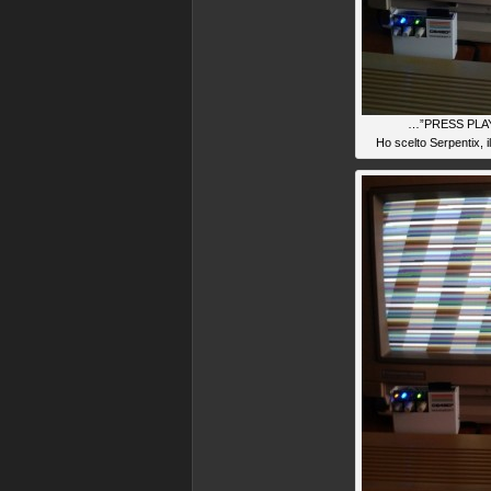
…”PRESS PLAY
Ho scelto Serpentix, 