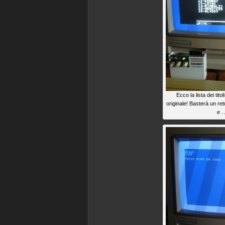
Ecco la lista dei tito
originale! Basterà un ret
e 