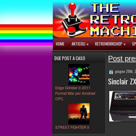
HOME
ARTICOLI
»
RETROWORKSHOP
»
SP
Post pre
DUE POST A CASO
giugno 28th, 
Sinclair Z
Edge Grinder © 2011
Format War per Amstrad
CPC.
STREET FIGHTER II