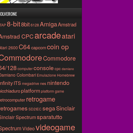
OLVERONE
8-bit
Amiga
8bit
Amstrad
6128
.TAP
arcade
atari
Amstrad CPC
coin op
C64
capcom
Atari 2600
Commodore
Commodore
64/128
console
cpc
computer
damiano
Damiano Colombari
Emulazione
Homebrew
nintendo
Infinity
ITS
nes
megadrive
platform
picchiaduro
platform game
retrogame
retrocomputer
retrogames
sega
Sinclair
SD2IEC
sparatutto
Sinclair Spectrum
videogame
Spectrum
Video