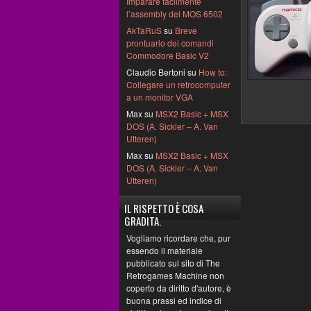
Imparare facilmente
l’assembly del MOS 6502
AkTaRuS
su
Breve
prontuario dei comandi
Commodore Basic V2
Claudio Bertoni su
How to:
Collegare un retrocomputer
a un monitor VGA
Max su
MSX2 Basic + MSX
DOS (A. Sickler – A. Van
Utteren)
Max su
MSX2 Basic + MSX
DOS (A. Sickler – A. Van
Utteren)
IL RISPETTO È COSA
GRADITA.
Vogliamo ricordare che, pur
essendo il materiale
pubblicato sul sito di The
Retrogames Machine non
coperto da diritto d'autore, è
buona prassi ed indice di