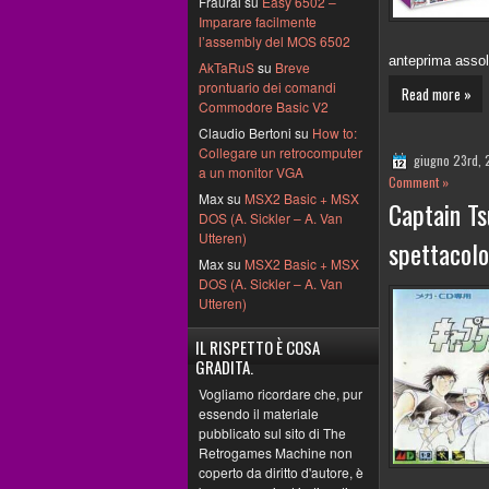
Fraural su
Easy 6502 –
Imparare facilmente
l’assembly del MOS 6502
anteprima assol
AkTaRuS
su
Breve
prontuario dei comandi
Read more »
Commodore Basic V2
Claudio Bertoni su
How to:
Collegare un retrocomputer
giugno 23rd,
a un monitor VGA
Comment »
Max su
MSX2 Basic + MSX
Captain Ts
DOS (A. Sickler – A. Van
Utteren)
spettacolo
Max su
MSX2 Basic + MSX
DOS (A. Sickler – A. Van
Utteren)
IL RISPETTO È COSA
GRADITA.
Vogliamo ricordare che, pur
essendo il materiale
pubblicato sul sito di The
Retrogames Machine non
coperto da diritto d'autore, è