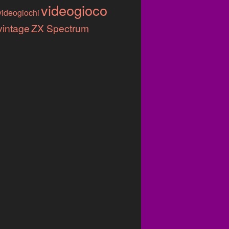
videogioco
videogiochi
vintage
ZX Spectrum