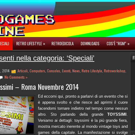
ECIALI
RETRO LIFESTYLE
»
RETROEDICOLA
DOWNLOADS
COS’È “RGM”
»
enti nella categoria: ‘Speciali’
F
h, 2014
Articoli
,
Computers
,
Consoles
,
Eventi
,
News
,
Retro Lifestyle
,
Retroworkshop
,
No Comments »
ssimi – Roma Novembre 2014
Ed eccomi qui, pronto a parlarvi di un evento che si
è appena svolto e che riesce ad aprirmi il cuore
facendomi tornare indietro nel tempo come nessun
altro. Sto parlando della grande
TOYSSIMI
.
Veniamo ai dettagli: toyssimi è la più grande fiera,
mostra mercato inerente al mondo vintage toys and
games della capitale. La manifestazione si svolge