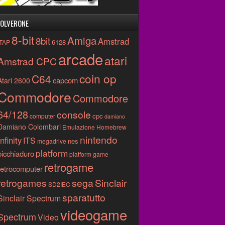
OLVERONE
8-bit
Amiga
8bit
Amstrad
6128
.TAP
arcade
atari
Amstrad CPC
coin op
C64
capcom
Atari 2600
Commodore
Commodore
64/128
console
cpc
computer
damiano
Damiano Colombari
Emulazione
Homebrew
nintendo
Infinity
ITS
nes
megadrive
platform
picchiaduro
platform game
retrogame
retrocomputer
retrogames
sega
Sinclair
SD2IEC
sparatutto
Sinclair Spectrum
videogame
Spectrum
Video