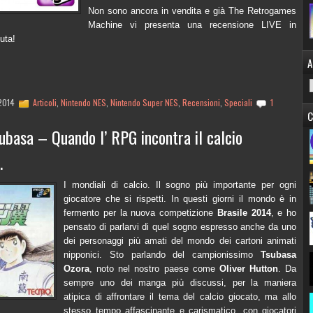
Non sono ancora in vendita e già The Retrogames
Machine vi presenta una recensione LIVE in
uta!
A
 2014
Articoli
,
Nintendo NES
,
Nintendo Super NES
,
Recensioni
,
Speciali
1
C
ubasa – Quando l’ RPG incontra il calcio
.
I mondiali di calcio. Il sogno più importante per ogni
giocatore che si rispetti. In questi giorni il mondo è in
fermento per la nuova competizione
Brasile 2014
, e ho
pensato di parlarvi di quel sogno espresso anche da uno
dei personaggi più amati del mondo dei cartoni animati
nipponici. Sto parlando del campionissimo
Tsubasa
Ozora
, noto nel nostro paese come
Oliver Hutton
. Da
sempre uno dei manga più discussi, per la maniera
atipica di affrontare il tema del calcio giocato, ma allo
stesso tempo affascinante e carismatico, con giocatori