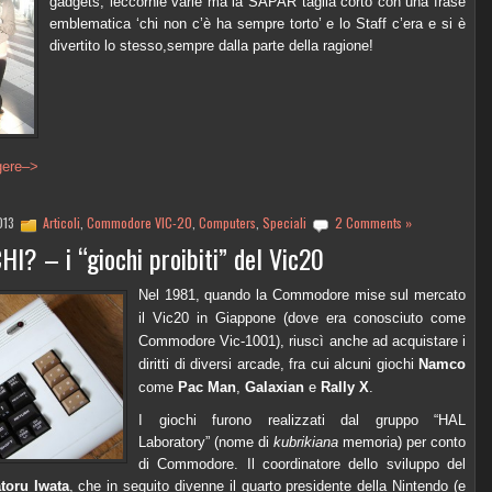
gadgets, leccornie varie ma la SAPAR taglia corto con una frase
emblematica ‘chi non c’è ha sempre torto’ e lo Staff c’era e si è
divertito lo stesso,sempre dalla parte della ragione!
gere–>
2013
Articoli
,
Commodore VIC-20
,
Computers
,
Speciali
2 Comments »
I? – i “giochi proibiti” del Vic20
Nel 1981, quando la Commodore mise sul mercato
il Vic20 in Giappone (dove era conosciuto come
Commodore Vic-1001), riuscì anche ad acquistare i
diritti di diversi arcade, fra cui alcuni giochi
Namco
come
Pac Man
,
Galaxian
e
Rally X
.
I giochi furono realizzati dal gruppo “HAL
Laboratory” (nome di
kubrikiana
memoria) per conto
di Commodore. Il coordinatore dello sviluppo del
toru Iwata
, che in seguito divenne il quarto presidente della Nintendo (e