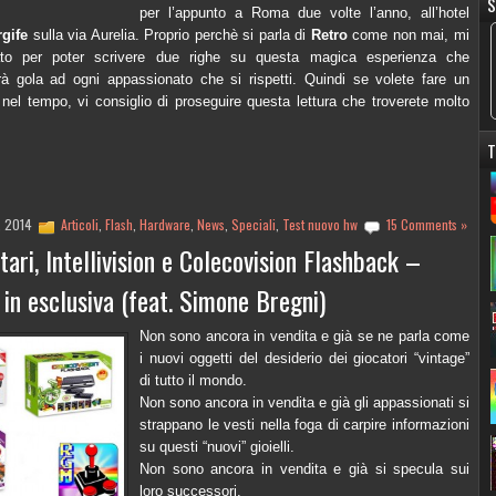
S
per l’appunto a Roma due volte l’anno, all’hotel
rgife
sulla via Aurelia. Proprio perchè si parla di
Retro
come non mai, mi
ato per poter scrivere due righe su questa magica esperienza che
rà gola ad ogni appassionato che si rispetti. Quindi se volete fare un
o nel tempo, vi consiglio di proseguire questa lettura che troverete molto
T
, 2014
Articoli
,
Flash
,
Hardware
,
News
,
Speciali
,
Test nuovo hw
15 Comments »
tari, Intellivision e Colecovision Flashback –
in esclusiva (feat. Simone Bregni)
Non sono ancora in vendita e già se ne parla come
i nuovi oggetti del desiderio dei giocatori “vintage”
di tutto il mondo.
Non sono ancora in vendita e già gli appassionati si
strappano le vesti nella foga di carpire informazioni
su questi “nuovi” gioielli.
Non sono ancora in vendita e già si specula sui
loro successori.