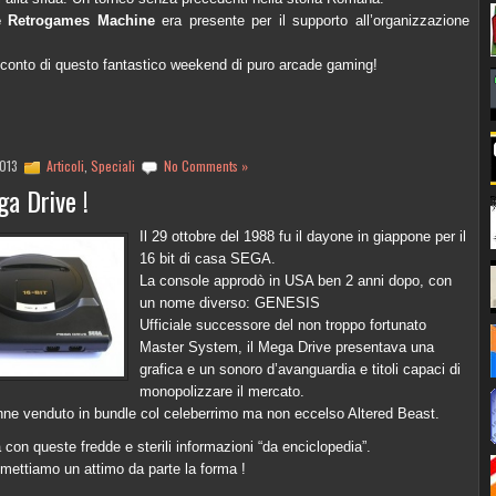
 Retrogames Machine
era presente per il supporto all’organizzazione
oconto di questo fantastico weekend di puro arcade gaming!
2013
Articoli
,
Speciali
No Comments »
a Drive !
Il 29 ottobre del 1988 fu il dayone in giappone per il
16 bit di casa SEGA.
La console approdò in USA ben 2 anni dopo, con
un nome diverso: GENESIS
Ufficiale successore del non troppo fortunato
Master System, il Mega Drive presentava una
grafica e un sonoro d’avanguardia e titoli capaci di
monopolizzare il mercato.
nne venduto in bundle col celeberrimo ma non eccelso Altered Beast.
con queste fredde e sterili informazioni “da enciclopedia”.
 mettiamo un attimo da parte la forma !