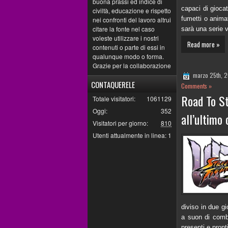
buona prassi ed indice di
capaci di giocat
civiltà, educazione e rispetto
fumetti o anima
nei confronti del lavoro altrui
citare la fonte nel caso
sarà una serie v
voleste utilizzare i nostri
Read more »
contenuti o parte di essi in
qualunque modo o forma.
Grazie per la collaborazione
marzo 25th, 
CONTAQUERELE
Comments »
Road To S
Totale visitatori:
1061129
Oggi:
352
all’ultimo 
Visitatori per giorno:
810
Utenti attualmente in linea:
1
diviso in due gi
a suon di combo
presenti e pront