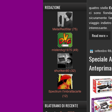
REDAZIONE
quattro stelle
E
ci sono fiond
sicuramente fa
viaggio indietr
interessante.
MetalRedStar (75)
Read more »
misterdvg1975 (49)
settembre 4th
Speciale A
Anteprima 
shuriken80 (32)
Spectrum l'imbrattacarte
(12)
BLATERANO DI RECENTE