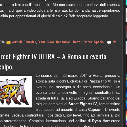
e e tiri a limite dell’impossibile. Ma non siamo qui a parlarvi della serie a
ta, ma di quella videoludica a lei ispirata. La domanda nasce spontanea,
alida per appassionati di giochi di calcio? Beh scopritelo leggendo.
2014
Articoli
,
Consoles
,
Eventi
,
News
,
Recensioni
,
Retro Lifestyle
,
Speciali
No
treet Fighter IV ULTRA – A Roma un evento
colpo.
Lo scorso 22 – 23 marzo 2014 a Roma, presso la
storica sala giochi
Extraball
di Piazza Pio XI, si è
svolta una rassegna a dir poco eccezionale. Un
evento che ha coinvolto i migliori combattenti da
strada di tutta Italia ed Europa. Stiamo parlando dei
migliori campioni di
Street Fighter IV
, famosissimo
picchiaduro ad incontri di casa
Capcom
. L’ evento
ornate, vedeva confrontarsi i cosìdetti Entry level, fino ad arrivare ai Big
 stratosferiche. Campioni internazionali del calibro di
Ryan Hart
erano
i alla sfida. Un torneo senza precedenti nella storia Romana.