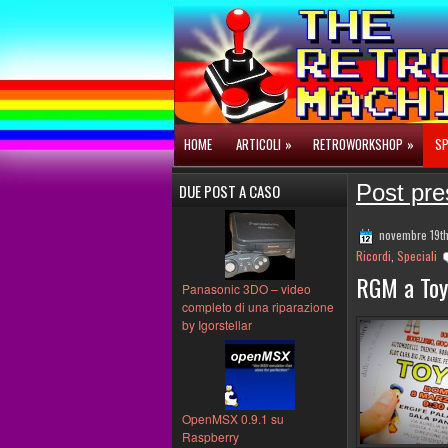
HOME
ARTICOLI
»
RETROWORKSHOP
»
SP
Post pres
DUE POST A CASO
novembre 19t
Ricordi
,
Speciali
RGM a Toy
Panasonic 3DO – video
completo di una riparazione
by Igorstellar
OpenMSX 0.9.1 su
Raspberry