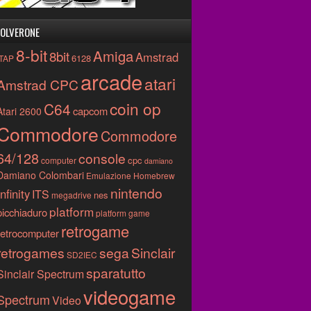
OLVERONE
8-bit
Amiga
8bit
Amstrad
6128
.TAP
arcade
atari
Amstrad CPC
coin op
C64
capcom
Atari 2600
Commodore
Commodore
64/128
console
cpc
computer
damiano
Damiano Colombari
Emulazione
Homebrew
nintendo
Infinity
ITS
nes
megadrive
platform
picchiaduro
platform game
retrogame
retrocomputer
retrogames
sega
Sinclair
SD2IEC
sparatutto
Sinclair Spectrum
videogame
Spectrum
Video