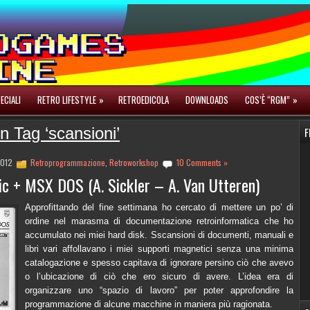
ECIALI
RETRO LIFESTYLE
»
RETROEDICOLA
DOWNLOADS
COS’È “RGM”
»
n Tag ‘scansioni’
F
 2012
Retroprogrammazione
,
Retroworkshop
10 Comments »
c + MSX DOS (A. Sickler – A. Van Utteren)
Approfittando del fine settimana ho cercato di mettere un po’ di
ordine nel marasma di documentazione retroinformatica che ho
accumulato nei miei hard disk. Sscansioni di documenti, manuali e
libri vari affollavano i miei supporti magnetici senza una minima
catalogazione e spesso capitava di ignorare persino ciò che avevo
o l’ubicazione di ciò che ero sicuro di avere. L’idea era di
organizzare uno “spazio di lavoro” per poter approfondire la
programmazione di alcune macchine in maniera più ragionata.