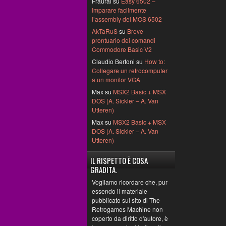
Fraural su
Easy 6502 –
Imparare facilmente
l’assembly del MOS 6502
AkTaRuS
su
Breve
prontuario dei comandi
Commodore Basic V2
Claudio Bertoni su
How to:
Collegare un retrocomputer
a un monitor VGA
Max su
MSX2 Basic + MSX
DOS (A. Sickler – A. Van
Utteren)
Max su
MSX2 Basic + MSX
DOS (A. Sickler – A. Van
Utteren)
IL RISPETTO È COSA
GRADITA.
Vogliamo ricordare che, pur
essendo il materiale
pubblicato sul sito di The
Retrogames Machine non
coperto da diritto d'autore, è