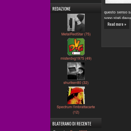
REDAZIONE
questo senso sa
sono stati davv
Read more »
MetalRedStar (75)
misterdvg1975 (49)
shuriken80 (32)
Spectrum l'imbrattacarte
(12)
BLATERANO DI RECENTE