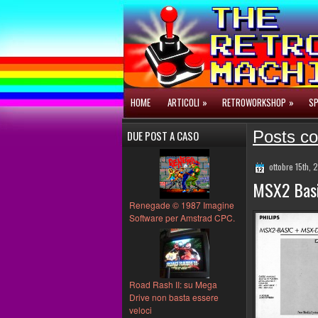
HOME
ARTICOLI
»
RETROWORKSHOP
»
SP
Posts co
DUE POST A CASO
ottobre 15th,
MSX2 Basi
Renegade © 1987 Imagine
Software per Amstrad CPC.
Road Rash II: su Mega
Drive non basta essere
veloci