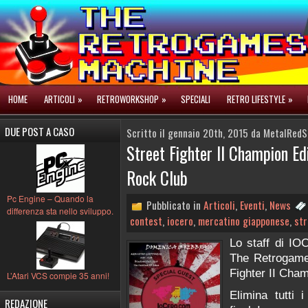
HOME
ARTICOLI
»
RETROWORKSHOP
»
SPECIALI
RETRO LIFESTYLE
»
DUE POST A CASO
Scritto il gennaio 20th, 2015 da MetalRedS
Street Fighter II Champion E
Rock Club
Pc Engine – Quando la
Pubblicato in
Articoli
,
Eventi
,
News
differenza sta nello sviluppo.
contest
,
iocero
,
mercatino giapponese
,
str
Lo staff di I
The Retrogames
Fighter II Cham
L’Atari VCS compie 35 anni!
Elimina tutti 
REDAZIONE