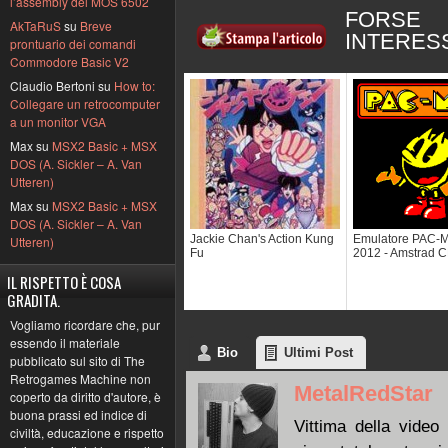
l’assembly del MOS 6502
FORSE
AkTaRuS
su
Breve
INTERES
prontuario dei comandi
Commodore Basic V2
Claudio Bertoni su
How to:
Collegare un retrocomputer
a un monitor VGA
Max su
MSX2 Basic + MSX
DOS (A. Sickler – A. Van
Utteren)
Max su
MSX2 Basic + MSX
DOS (A. Sickler – A. Van
Jackie Chan's Action Kung
Emulatore PAC-
Utteren)
Fu
2012 - Amstrad 
IL RISPETTO È COSA
GRADITA.
Vogliamo ricordare che, pur
essendo il materiale
Bio
Ultimi Post
pubblicato sul sito di The
Retrogames Machine non
MetalRedStar
coperto da diritto d'autore, è
buona prassi ed indice di
Vittima della video 
civiltà, educazione e rispetto