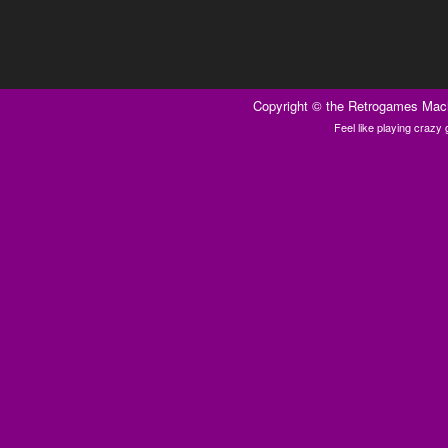
Copyright ©
the Retrogames Mac
Feel like playing craz