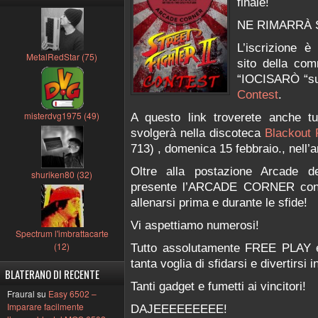
finale!
NE RIMARRÀ 
L’iscrizione è
MetalRedStar (75)
sito della co
“IOCISARÒ “su
Contest
.
misterdvg1975 (49)
A questo link troverete anche tut
svolgerà nella discoteca
Blackout
713) , domenica 15 febbraio., nell
Oltre alla postazione Arcade d
shuriken80 (32)
presente l’ARCADE CORNER con 2
allenarsi prima e durante le sfide!
Vi aspettiamo numerosi!
Spectrum l'imbrattacarte
(12)
Tutto assolutamente FREE PLAY 
tanta voglia di sfidarsi e divertirsi 
BLATERANO DI RECENTE
Tanti gadget e fumetti ai vincitori!
Fraural su
Easy 6502 –
Imparare facilmente
DAJEEEEEEEEE!