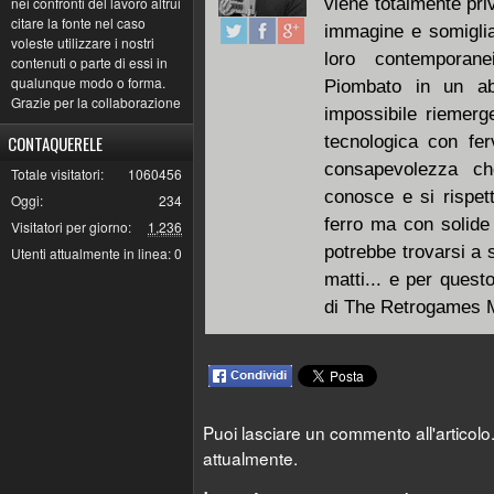
viene totalmente pri
nei confronti del lavoro altrui
citare la fonte nel caso
immagine e somiglian
voleste utilizzare i nostri
loro contemporanei
contenuti o parte di essi in
qualunque modo o forma.
Piombato in un ab
Grazie per la collaborazione
impossibile riemerg
tecnologica con fe
CONTAQUERELE
consapevolezza c
Totale visitatori:
1060456
conosce e si rispet
Oggi:
234
ferro ma con solide 
Visitatori per giorno:
1,236
potrebbe trovarsi a 
Utenti attualmente in linea:
0
matti... e per quest
di The Retrogames M
Puoi lasciare un commento all'articol
attualmente.