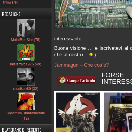
firmware!
REDAZIONE
interessante.
MetalRedStar (75)
Buona visione … e iscrivetevi al 
che al nostro…
)
misterdvg1975 (49)
Jammagun – Che cos’è?
FORSE
INTERES
shuriken80 (32)
Spectrum l'imbrattacarte
(12)
BLATERANO DI RECENTE