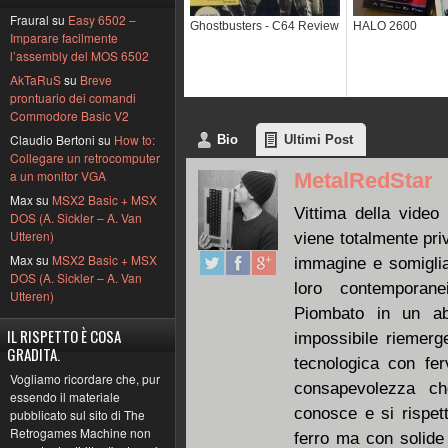
Fraural su
Easy 6502 –
Ghostbusters - C64 Review
HALO 2600
Imparare facilmente
l’assembly del MOS 6502
AkTaRuS
su
Breve
prontuario dei comandi
Commodore Basic V2
Claudio Bertoni su
How to:
Bio
Ultimi Post
Collegare un retrocomputer
a un monitor VGA
MetalRedStar
Max su
MSX2 Basic + MSX
Vittima della video 
DOS (A. Sickler – A. Van
Utteren)
viene totalmente pri
Max su
MSX2 Basic + MSX
immagine e somiglian
DOS (A. Sickler – A. Van
loro contemporanei
Utteren)
Piombato in un ab
IL RISPETTO È COSA
impossibile riemerg
GRADITA.
tecnologica con fe
Vogliamo ricordare che, pur
consapevolezza c
essendo il materiale
conosce e si rispet
pubblicato sul sito di The
Retrogames Machine non
ferro ma con solide 