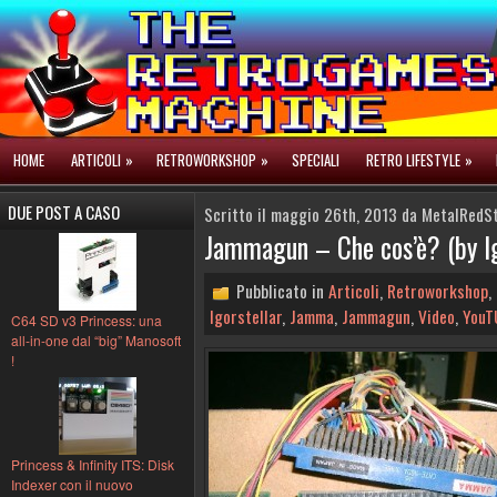
HOME
ARTICOLI
»
RETROWORKSHOP
»
SPECIALI
RETRO LIFESTYLE
»
DUE POST A CASO
Scritto il maggio 26th, 2013 da MetalRedS
Jammagun – Che cos’è? (by Ig
Pubblicato in
Articoli
,
Retroworkshop
,
Igorstellar
,
Jamma
,
Jammagun
,
Video
,
YouT
C64 SD v3 Princess: una
all-in-one dal “big” Manosoft
!
Princess & Infinity ITS: Disk
Indexer con il nuovo