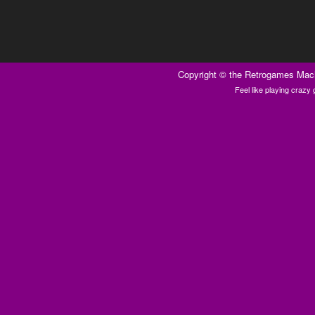
Copyright ©
the Retrogames Mac
Feel like playing craz