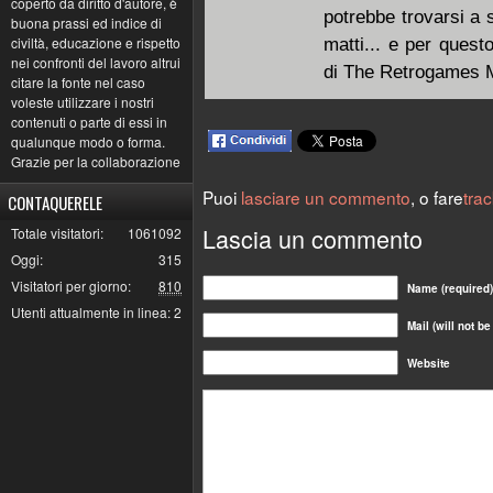
coperto da diritto d'autore, è
potrebbe trovarsi a 
buona prassi ed indice di
civiltà, educazione e rispetto
matti... e per quest
nei confronti del lavoro altrui
di The Retrogames M
citare la fonte nel caso
voleste utilizzare i nostri
contenuti o parte di essi in
qualunque modo o forma.
Grazie per la collaborazione
Puoi
lasciare un commento
, o fare
tra
CONTAQUERELE
Lascia un commento
Totale visitatori:
1061092
Oggi:
315
Visitatori per giorno:
810
Name (required)
Utenti attualmente in linea:
2
Mail (will not b
Website