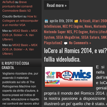
AkTaRuS
su
Breve
Read more »
prontuario dei comandi
Commodore Basic V2
Claudio Bertoni su
How to:
aprile 8th, 2014
Articoli
,
Atari 260
Collegare un retrocomputer
a un monitor VGA
Intellivision
,
NEC PC Engine
,
News
,
Nintendo
Max su
MSX2 Basic + MSX
Nintendo Super NES
,
PC Engine
,
Retro Lifest
DOS (A. Sickler – A. Van
System
,
SEGA MegaDrive
,
SEGA Saturn
,
SNK
Utteren)
Playstation2
No Comments »
Max su
MSX2 Basic + MSX
IoCero al Romics 2014, e voi?
DOS (A. Sickler – A. Van
Utteren)
follia videoludica.
IL RISPETTO È COSA
E si 
GRADITA.
nella
Vogliamo ricordare che, pur
dell’i
essendo il materiale
pubblicato sul sito di The
e IoCe
Retrogames Machine non
genia
coperto da diritto d'autore, è
propria il mondo del Romics 2014. p
buona prassi ed indice di
la nostra passione a disposizione d
civiltà, educazione e rispetto
nei confronti del lavoro altrui
illustrerò un po’ quello che è stato. 