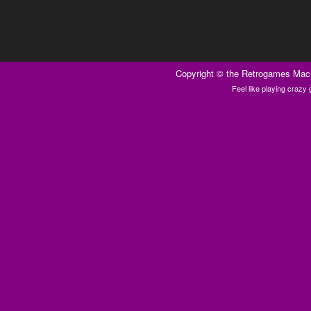
Copyright ©
the Retrogames Mac
Feel like playing craz