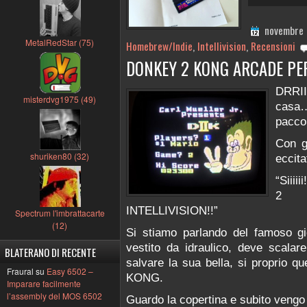
novembre 
MetalRedStar (75)
Homebrew/Indie
,
Intellivision
,
Recensioni
DONKEY 2 KONG ARCADE PER
DRRII
misterdvg1975 (49)
casa…
pacco
Con g
shuriken80 (32)
eccit
“Siiii
2 
INTELLIVISION!!”
Spectrum l'imbrattacarte
(12)
Si stiamo parlando del famoso gi
vestito da idraulico, deve scalare
BLATERANO DI RECENTE
salvare la sua bella, si proprio 
Fraural su
Easy 6502 –
KONG.
Imparare facilmente
l’assembly del MOS 6502
Guardo la copertina e subito veng