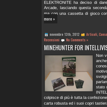
ELEKTRONITE ha deciso di dar
Arcade, lasciando questa seconda
ma con una cassetta di gioco co
more »
novembre 13th, 2012
Articoli
,
Conso
Recensioni
No Comments »
MINEHUNTER FOR INTELLIVI
Non v
anch
cono
motiv
svolg
parla
stato 
INTE
colpisce di più è tutta la confezione
carta robusta ed i suoi copri tastie