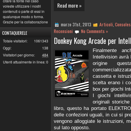
citare la fonte nel caso
Read more »
voleste utilizzare i nostri
contenuti o parte di essi in
qualunque modo o forma.
Grazie per la collaborazione
marzo 31st, 2013
Articoli
,
Consoles
Recensioni
No Comments »
CONTAQUERELE
Donkey Kong Arcade per Intell
Totale visitatori:
1061343
Oggi:
138
Finalmente an
Visitatori per giorno:
484
Intellivision avrà
Utenti attualmente in linea:
0
origine ques
commercializz
cassetta e istruzi
scelta erano i co
box per giochi Inte
I giochi intelli
originali storic
libro, questo ha portato ELEKTRO
delle confezioni uguali, in cui si p
vengono alloggiate le istruzioni, 
sul lato opposto.