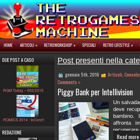
HOME
ARTICOLI
»
RETROWORKSHOP
»
SPECIALI
RETRO LIFESTYLE
»
DUE POST A CASO
Post presenti nella categ
gennaio 5th, 2016
Articoli
,
Console
Comments »
Piggy Bank per Intellivision
RGM Today – 002/2015
Un salvada
deve recup
bambino. 
ROMICS 2014 : IoCero!!
affronta i
recuperare 
REDAZIONE
Read more