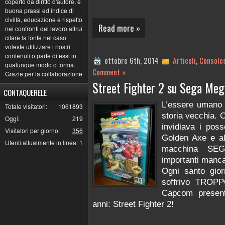
coperto da diritto d'autore, è
buona prassi ed indice di
civiltà, educazione e rispetto
Read more »
nei confronti del lavoro altrui
citare la fonte nel caso
voleste utilizzare i nostri
contenuti o parte di essi in
ottobre 6th, 2014
Articoli
,
Console
qualunque modo o forma.
Comment »
Grazie per la collaborazione
Street Fighter 2 su Sega Mega
CONTAQUERELE
L’essere umano 
Totale visitatori:
1061893
storia vecchia. 
Oggi:
219
invidiava i pos
Visitatori per giorno:
356
Golden Axe e alt
Utenti attualmente in linea:
1
macchina SEG
importanti manca
Ogni santo gior
soffrivo TROPP
Capcom presente
anni: Street Fighter 2!