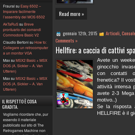
Fraural su
Easy 6502 –
Imparare facilmente
Read more »
l’assembly del MOS 6502
AkTaRuS
su
Breve
prontuario dei comandi
gennaio 12th, 2015
Articoli
,
Consol
Commodore Basic V2
Comments »
Claudio Bertoni su
How to:
Hellfire: a caccia di cattivi sp
Collegare un retrocomputer
a un monitor VGA
Avete un weeken
Max su
MSX2 Basic + MSX
DOS (A. Sickler – A. Van
ginocchio invaso
Utteren)
con contatti o
Max su
MSX2 Basic + MSX
frenetica? Il vos
DOS (A. Sickler – A. Van
attività intensa 
Utteren)
avete 2-3 Mega 
motivo..)
IL RISPETTO È COSA
GRADITA.
Se la risposta 
HELLFIRE è il gi
Vogliamo ricordare che, pur
essendo il materiale
pubblicato sul sito di The
Retrogames Machine non