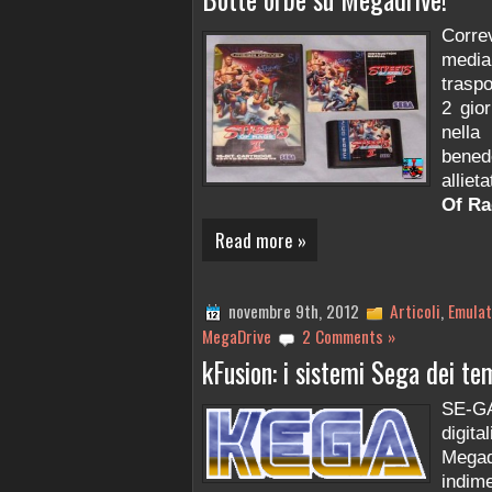
Corre
media.
traspo
2 gio
nell
bened
alliet
Of Ra
Read more »
novembre 9th, 2012
Articoli
,
Emulat
MegaDrive
2 Comments »
kFusion: i sistemi Sega dei tem
SE-GA
digita
Megad
indim