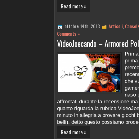
Read more »
ottobre 14th, 2013
Articoli
,
Consol
Comments »
VideoJoecando – Armored Pol
Prima 
prima 
premes
recens
che vu
gamer 
naso p
affrontati durante la recensione ma
quanto riguarda la rubrica VideoJo
minuto in allegria a provare giochi 
belli), detto questo possiamo proce
Read more »