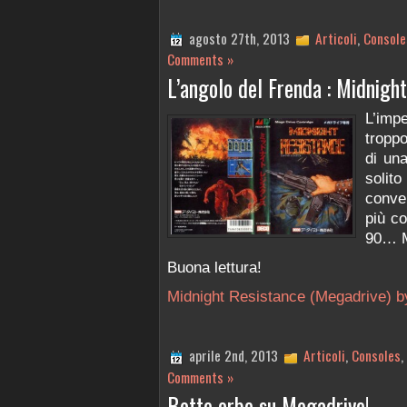
agosto 27th, 2013
Articoli
,
Console
Comments »
L’angolo del Frenda : Midnigh
L’imp
troppo
di un
soli
conve
più co
90… 
Buona lettura!
Midnight Resistance (Megadrive) b
aprile 2nd, 2013
Articoli
,
Consoles
,
Comments »
Botte orbe su Megadrive!