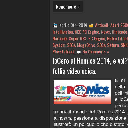
Read more »
aprile 8th, 2014
Articoli
,
Atari 260
Intellivision
,
NEC PC Engine
,
News
,
Nintendo
Nintendo Super NES
,
PC Engine
,
Retro Lifest
System
,
SEGA MegaDrive
,
SEGA Saturn
,
SNK
Playstation2
No Comments »
IoCero al Romics 2014, e voi?
follia videoludica.
E si 
nella
dell’i
e IoCe
genia
propria il mondo del Romics 2014. p
la nostra passione a disposizione d
illustrerò un po’ quello che è stato. 