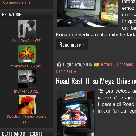
infan
Commodore 64)
emozi
REDAZIONE
con sa
In que
un be
Konami e dedicato alle mitiche tart
MetalRedStar (75)
Read more »
luglio 6th, 2015
Articoli
,
Consoles
,
misterdvg1975 (49)
Comment »
Road Rash II: su Mega Drive n
“E’ più veloce d
shuriken80 (32)
verso il traguar
filosofia di Road
in cui l’unica 
Spectrum l'imbrattacarte
(12)
BLATERANO DI RECENTE