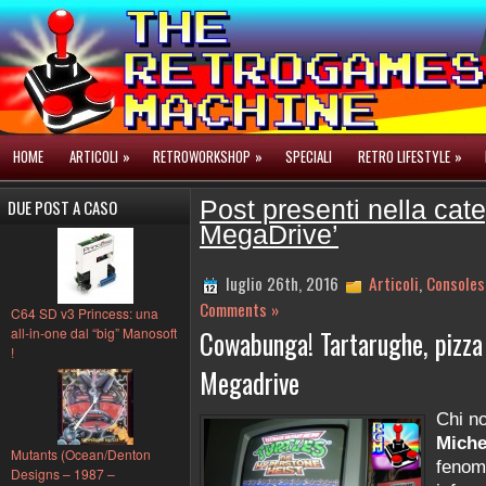
HOME
ARTICOLI
»
RETROWORKSHOP
»
SPECIALI
RETRO LIFESTYLE
»
DUE POST A CASO
Post presenti nella cat
MegaDrive’
luglio 26th, 2016
Articoli
,
Consoles
Comments »
C64 SD v3 Princess: una
all-in-one dal “big” Manosoft
Cowabunga! Tartarughe, pizza 
!
Megadrive
Chi n
Miche
Mutants (Ocean/Denton
feno
Designs – 1987 –