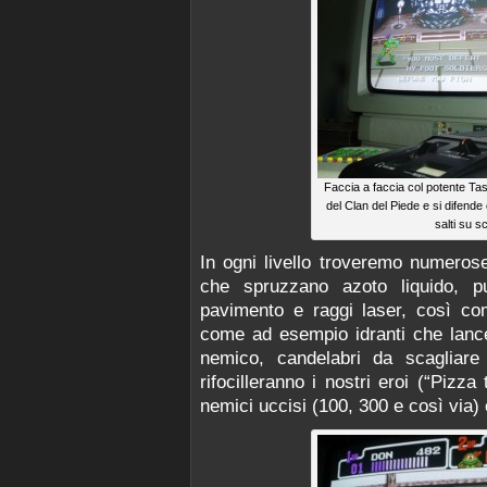
Faccia a faccia col potente Tas
del Clan del Piede e si difende
salti su 
In ogni livello troveremo numeros
che spruzzano azoto liquido, pu
pavimento e raggi laser, così com
come ad esempio idranti che lance
nemico, candelabri da scagliare
rifocilleranno i nostri eroi (“Pizz
nemici uccisi (100, 300 e così via)