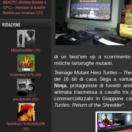
BB4CPC (Bubble Bobble 4
CPC) – Remake di Bubble
Bobble per Amstrad CPC
REDAZIONE
MetalRedStar (75)
di un beat’em up a scorrimento 
mitiche tartarughe mutanti.
Teenage Mutant Hero Turtles – The
misterdvg1975 (49)
del 16 bit di casa Sega a vanta
Ninja
, protagoniste di fumetti ann
animata trasmessa a cavallo tra g
commercializzato in Giappone con 
shuriken80 (32)
Turtles: Return of the Shredder
“.
Spectrum l'imbrattacarte
(12)