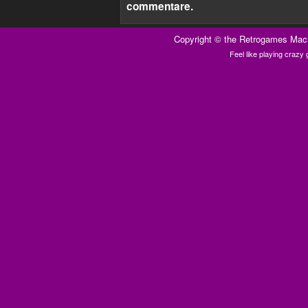
commentare.
Copyright ©
the Retrogames Mac
Feel like playing craz