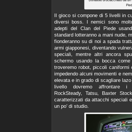
Donatello bruciacchiato da un 
Pie
Il gioco si compone di 5 livelli in 
diversi boss. I nemici sono molto
adepti del Clan del Piede usando
standard lotteranno a mani nude, me
fionderanno su di noi a spada tratta
armi giapponesi, diventando vulnerab
speciali, mentre altri ancora sp
schermo usando la bocca come la
troveremo robot, piccoli caniformi 
impedendo alcuni movimenti e nemic
elevata e in grado di scagliare lazo e
livello dovremo affrontare i
RockSteady, Tatsu, Baxter Stoc
caratterizzati da attacchi speciali 
un po’ di studio.