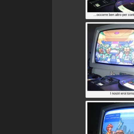
…occorre ben altro per contr
I nostri eroi tor