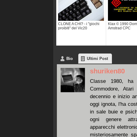
CLONE A CHI? - i "giochi
Klax © 1990 Dom
proibiti" del Vic20
Amstrad CPC
Bio
Ultimi Post
shuriken80
Classe 1980, ha 
Commodore, Atari 
decennio e inizio an
oggi ignota, l'ha co
in sale buie e psic
ogni genere att
apparecchi elettroni
misteriosamente spa