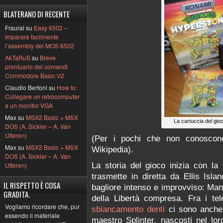
BLATERANO DI RECENTE
Fraural su
Easy 6502 –
Imparare facilmente
l’assembly del MOS 6502
AkTaRuS
su
Breve
prontuario dei comandi
Commodore Basic V2
Claudio Bertoni su
How to:
Collegare un retrocomputer
a un monitor VGA
Max su
MSX2 Basic + MSX
La cartuccia del gio
DOS (A. Sickler – A. Van
Utteren)
(Per i pochi che non conoscon
Max su
MSX2 Basic + MSX
Wikipedia).
DOS (A. Sickler – A. Van
La storia del gioco inizia con la 
Utteren)
trasmette in diretta da Ellis Isla
IL RISPETTO È COSA
bagliore intenso e improvviso: Manh
GRADITA.
della Libertà compresa. Fra i tel
Vogliamo ricordare che, pur
sbiancamento denti
ci sono anche 
essendo il materiale
maestro Splinter, nascosti nel lor