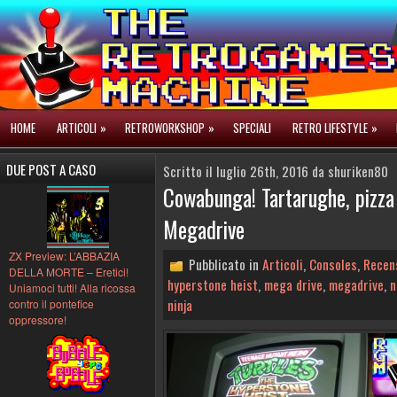
HOME
ARTICOLI
»
RETROWORKSHOP
»
SPECIALI
RETRO LIFESTYLE
»
DUE POST A CASO
Scritto il luglio 26th, 2016 da shuriken80
Cowabunga! Tartarughe, pizza 
Megadrive
ZX Preview: L’ABBAZIA
Pubblicato in
Articoli
,
Consoles
,
Recen
DELLA MORTE – Eretici!
hyperstone heist
,
mega drive
,
megadrive
,
n
Uniamoci tutti! Alla ricossa
ninja
contro il pontefice
oppressore!