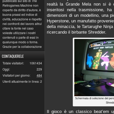
pubblicato sul sito di The
realtà la Grande Mela non si è d
Retrogames Machine non
inseritosi nella trasmissione, ha 
coperto da diritto d'autore, è
buona prassi ed indice di
dimensioni di un modellino, una pi
civiltà, educazione e rispetto
Hyperstone, un manufatto provenie
nei confronti del lavoro altrui
della minaccia, le Tartarughe Ninj
citare la fonte nel caso
ricercando il birbante Shredder.
voleste utilizzare i nostri
contenuti o parte di essi in
qualunque modo o forma.
Grazie per la collaborazione
CONTAQUERELE
Totale visitatori:
1061434
Oggi:
229
Visitatori per giorno:
484
Utenti attualmente in linea:
2
Schermata di selezione del per
Shred
Il gioco è un classico beat’em u